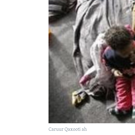
FAAQIDAADDA TODDOBAADKA
DHEXTAALKA TODDOBAADKA
Caruur Qaxooti ah