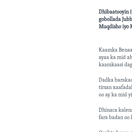
Dhibaatooyin i
gobollada Jubb
Muqdisho iyo 
Kaamka Benaad
ayaa ka mid ah
kaamkaasi daga
Dadka barakac
tirsan xaafad
oo ay ka mid yi
Dhinaca kalen
fara badan oo 