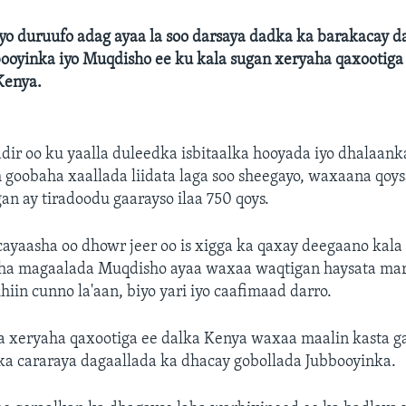
yo duruufo adag ayaa la soo darsaya dadka ka barakacay d
ooyinka iyo Muqdisho ee ku kala sugan xeryaha qaxootiga 
Kenya.
ir oo ku yaalla duleedka isbitaalka hooyada iyo dhalaank
 goobaha xaallada liidata laga soo sheegayo, waxaana qoy
n ay tiradoodu gaarayso ilaa 750 qoys.
ayaasha oo dhowr jeer oo is xigga ka qaxay deegaano kal
aha magaalada Muqdisho ayaa waxaa waqtigan haysata mar
hiin cunno la'aan, biyo yari iyo caafimaad darro.
a xeryaha qaxootiga ee dalka Kenya waxaa maalin kasta g
ka cararaya dagaallada ka dhacay gobollada Jubbooyinka.