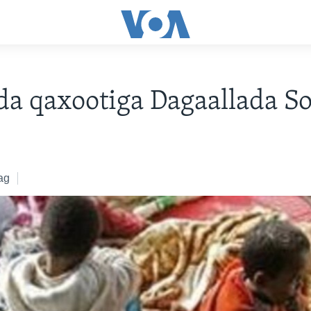
da qaxootiga Dagaallada S
ag