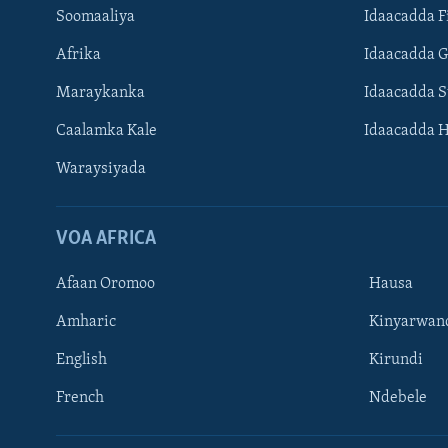
Soomaaliya
Idaacadda F
Afrika
Idaacadda 
Maraykanka
Idaacadda 
Caalamka Kale
Idaacadda 
Waraysiyada
VOA AFRICA
Afaan Oromoo
Hausa
Amharic
Kinyarwan
English
Kirundi
Learning English
French
Ndebele