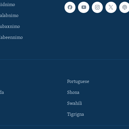
iidnimo
Galabnimo
Subaxnimo
Habeennimo
Portuguese
da
Shona
Swahili
Tigrigna