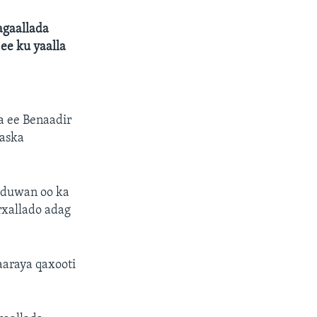
agaallada
ee ku yaalla
a ee Benaadir
saska
a duwan oo ka
xallado adag
aaraya qaxooti