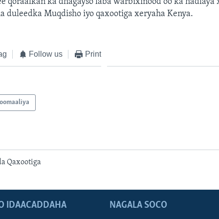
ee qoraalkan ka dhagayso laba warbixinood oo ka hadlaya 
a duleedka Muqdisho iyo qaxootiga xeryaha Kenya.
ag
Follow us
Print
oomaaliya
a Qaxootiga
O IDAACADDAHA
NAGALA SOCO