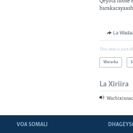
Qeybta hoose 
barakacayaash
La Wada
This item is part of
Wararka
S
La Xiriira
Warbixinnad
VOA SOMALI
DHAGEYS