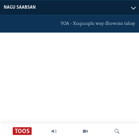
FAAQIDAADDA TODDOBAADKA
NAGU SAABSAN
DHEXTAALKA TODDOBAADKA
VOA - Xuquuqdu way dhowran tahay
TOOS