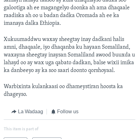
samayn lahayd taasoo ay kula dhaqmayso dadka soo
galootiga ah ee magangelyo doonka ah ama dhaqaale
raadiska ah oo u badan dadka Oromada ah ee ka
imanaya dalka Ethiopia.
Xukuumaddwu waxay sheegtay inay dadkani halis
amni, dhaqaale, iyo dhaqanba ku hayaan Somaliland,
waxayna sheegtay inaysan Somaliland awood buuxda u
lahayd oo ay wax uga qabato dadkan, balse wixii imika
ka danbeeyo ay ka soo saari doonto qorshoyaal.
Warbixinta kulankaasi oo dhameystiran hoosta ka
dhageyso.
La Wadaag
Follow us
This item is part of