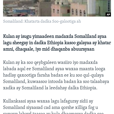
FAAQIDAADDA TODDOBAADKA
DHEXTAALKA TODDOBAADKA
Somaliland: Khatarta dadka Soo-galootiga ah
Kulan ay isugu yimaadeen madaxda Somaliland ayaa
lagu sheegay in dadka Ethiopia kasoo galayaa ay khatar
amni, dhaqaale, iyo mid dhaqanba abuurayaan
Kulan ay ka soo qeybgaleen wasiiro iyo madaxda
labada aqal ee Somaliland ayaa waxaa maanta looga
hadlay qaxootiga faraha badan ee ku soo qul-qulaya
Somaliland, kuwaasoo intooda badan ka soo talaabaya
xadka ay Somaliland la leedahay dalka Ethiopia.
Kullankaasi ayaa waxaa lagu lafaguray sidii ay
Somaliland siyaasad cad ama qorshe xilliga fog u