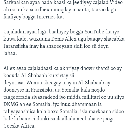
Sarkaalkan ayaa hadalkaasi ka jeediyey cajalad Video
FAAQIDAADDA TODDOBAADKA
ah oo uu ka soo dhex muuqday maanta, taasoo lagu
DHEXTAALKA TODDOBAADKA
faafiyey bogga Internet-ka,
Cajaladan ayaa lagu baahiyey bogga YouTube-ka iyo
kuwa kale, wuxuuna Denis Allex ugu baaqay shacabka
Faransiiska inay ka shaqeeyaan sidii loo sii deyn
lahaa.
Allex ayaa cajaladaasi ka akhriyay dhowr shardi oo ay
kooxda Al-Shabaab ku xirtay sii
deyntiisa. Wuxuu sheegay inay in Al-Shabaab ay
dooneyso in Fransiisku uu Somalia kala noqdo
taageerrada siyaasadeed iyo midda millitari oo uu siiyo
DKMG ah ee Somalia, iyo inuu dhammaan la
taliyayaashiisa kala boxo Somalia, isla markaana sidoo
kale la baxo ciidankiisa ilaallada xeebaha ee jooga
Geeska Africa.