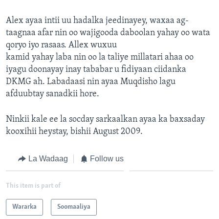
Alex ayaa intii uu hadalka jeedinayey, waxaa ag-
taagnaa afar nin oo wajigooda daboolan yahay oo wata
qoryo iyo rasaas. Allex wuxuu
kamid yahay laba nin oo la taliye millatari ahaa oo
iyagu doonayay inay tababar u fidiyaan ciidanka
DKMG ah. Labadaasi nin ayaa Muqdisho lagu
afduubtay sanadkii hore.
Ninkii kale ee la socday sarkaalkan ayaa ka baxsaday
kooxihii heystay, bishii August 2009.
La Wadaag
Follow us
This item is part of
Wararka
Soomaaliya