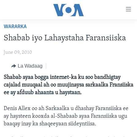
Isku
xirrada
U
WARARKA
gudub
BOGGA HORE
Shabab iyo Lahaystaha Faransiiska
Mawduuca
WARARKA
U
June 09, 2010
MAQAL IYO MUUQAAL
gudub
WARARKA
Navigation-
BARNAAMIJYADA
La Wadaag
SOOMAALIYA
QUBANAHA VOA
ka
CIYAARAHA
QUBANAHA MAANTA
DHAQANKA IYO HIDDAHA
Shabab ayaa bogga internet-ka ku soo bandhigtay
U
Learning English
cajalad muuqaal ah oo muujinaysa sarkaalka Fransiiska
gudub
AFRIKA
CAAWA IYO DUNIDA
HAMBALYADA IYO HEESAHA
ee ay afduub ahaanta u haystaan.
Raadinta
NAGALA SOCO
MARAYKANKA
VOA60 AFRIKA
CAWEYSKA WASHINGTON
Denis Allex oo ah Sarkaalka u dhashay Faransiiska ee
CAALAMKA KALE
MARTIDA MAKRAFOONKA
ay haysteen kooxda al-Shabaab ayaa Faransiiska ugu
WICITAANKA DHAGEYSTAHA
baaqay inay ka shaqeeyaan siideyntiisa.
Luqadaha
HIBADA IYO HAL ABUURKA