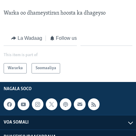
FAAQIDAADDA TODDOBAADKA
Warka oo dhameystiran hoosta ka dhageyso
DHEXTAALKA TODDOBAADKA
La Wadaag
Follow us
This item is part of
Wararka
Soomaaliya
NAGALA SOCO
VOA SOMALI