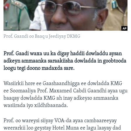
FAAQIDAADDA TODDOBAADKA
DHEXTAALKA TODDOBAADKA
Prof. Gaandi oo Baaq u Jeediyay DKMG
Prof. Gaadi waxa uu ka digay haddii dowladdu aysan
adkeyn ammaanka saraakiisha dowladda in goobtooda
loogu tegi doono madaxda sare.
Wasiirkii hore ee Gaashaandhigga ee dowladda KMG
ee Soomaaliya Prof. Maxamed Cabdi Gaandhi ayaa ugu
baaqay dowladda KMG ah inay adkeyso ammaanka
wasiirada iyo xildhibaanada.
Prof. oo wareysi siiyay VOA-da ayaa cambaareeyay
weerarkii loo geystay Hotel Muna ee lagu laayay dad