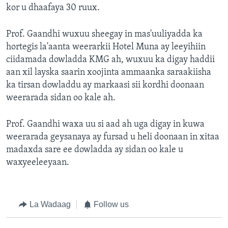
kor u dhaafaya 30 ruux.
Prof. Gaandhi wuxuu sheegay in mas'uuliyadda ka
hortegis la'aanta weerarkii Hotel Muna ay leeyihiin
ciidamada dowladda KMG ah, wuxuu ka digay haddii
aan xil layska saarin xoojinta ammaanka saraakiisha
ka tirsan dowladdu ay markaasi sii kordhi doonaan
weerarada sidan oo kale ah.
Prof. Gaandhi waxa uu si aad ah uga digay in kuwa
weerarada geysanaya ay fursad u heli doonaan in xitaa
madaxda sare ee dowladda ay sidan oo kale u
waxyeeleeyaan.
La Wadaag
Follow us