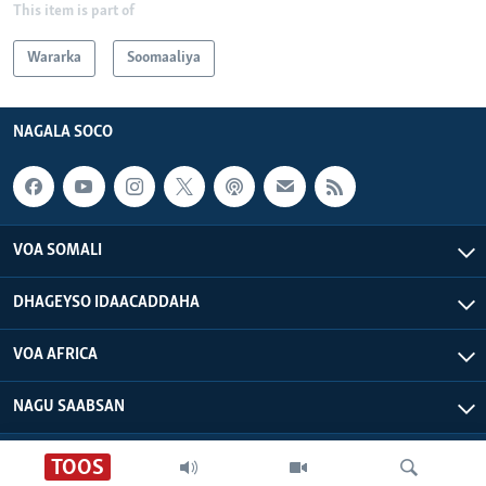
This item is part of
Wararka
Soomaaliya
NAGALA SOCO
VOA SOMALI
DHAGEYSO IDAACADDAHA
VOA AFRICA
NAGU SAABSAN
VOA - Xuquuqdu way dhowran tahay
TOOS