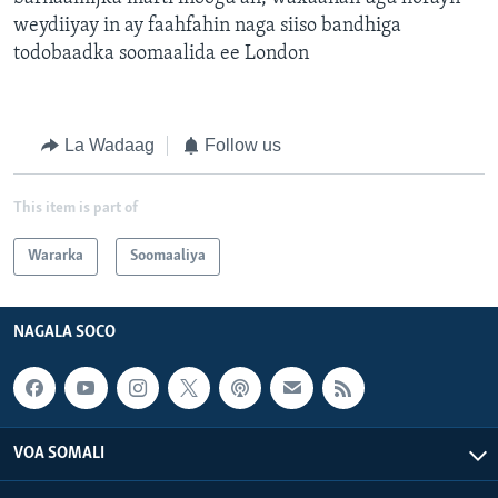
weydiiyay in ay faahfahin naga siiso bandhiga
todobaadka soomaalida ee London
La Wadaag
Follow us
This item is part of
Wararka
Soomaaliya
NAGALA SOCO
VOA SOMALI