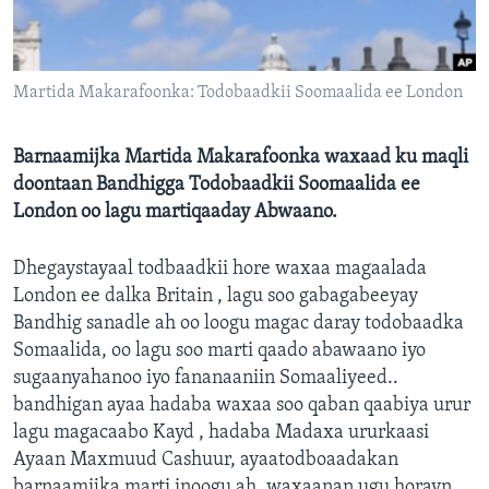
FAAQIDAADDA TODDOBAADKA
DHEXTAALKA TODDOBAADKA
Martida Makarafoonka: Todobaadkii Soomaalida ee London
Barnaamijka Martida Makarafoonka waxaad ku maqli
doontaan Bandhigga Todobaadkii Soomaalida ee
London oo lagu martiqaaday Abwaano.
Dhegaystayaal todbaadkii hore waxaa magaalada
London ee dalka Britain , lagu soo gabagabeeyay
Bandhig sanadle ah oo loogu magac daray todobaadka
Somaalida, oo lagu soo marti qaado abawaano iyo
sugaanyahanoo iyo fananaaniin Somaaliyeed..
bandhigan ayaa hadaba waxaa soo qaban qaabiya urur
lagu magacaabo Kayd , hadaba Madaxa ururkaasi
Ayaan Maxmuud Cashuur, ayaatodboaadakan
barnaamijka marti inoogu ah, waxaanan ugu horayn