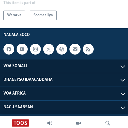
This item is part of
Wararka
Soomaaliya
NAGALA SOCO
VOA SOMALI
DHAGEYSO IDAACADDAHA
VOA AFRICA
NAGU SAABSAN
VOA - Xuquuqdu way dhowran tahay
TOOS