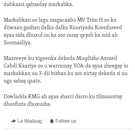
dabkaasi qabsaday markabka.
Markabkan oo lagu magacaabo MV Trim H oo ka
diiwaan gashan dalka dalka Kuuriyada Koonfureed
ayaa sida dhuxul uu ka soo raray qeyob ka mid ah
Soomaaliya.
Maareeye ku xigeenka dekeda Muqdisho Axmed
Cabdi Kaariye oo u warramay VOA-da ayaa sheegay in
markabkan uu 3-dii bishan ku soo xirtay dekeda si uu
uga sahay qaato.
Dowladda KMG ah ayaa sharci darro ku tilmaamtay
dhoofinta dhuxusha.
La Wadaag
Follow us