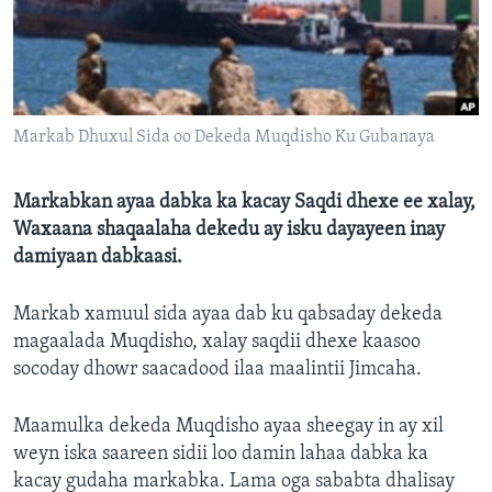
FAAQIDAADDA TODDOBAADKA
DHEXTAALKA TODDOBAADKA
Markab Dhuxul Sida oo Dekeda Muqdisho Ku Gubanaya
Markabkan ayaa dabka ka kacay Saqdi dhexe ee xalay,
Waxaana shaqaalaha dekedu ay isku dayayeen inay
damiyaan dabkaasi.
Markab xamuul sida ayaa dab ku qabsaday dekeda
magaalada Muqdisho, xalay saqdii dhexe kaasoo
socoday dhowr saacadood ilaa maalintii Jimcaha.
Maamulka dekeda Muqdisho ayaa sheegay in ay xil
weyn iska saareen sidii loo damin lahaa dabka ka
kacay gudaha markabka. Lama oga sababta dhalisay