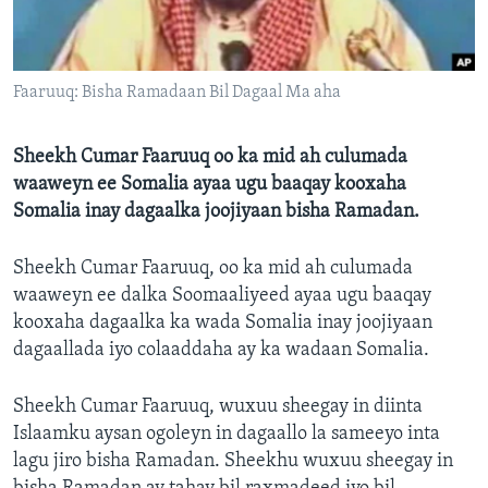
FAAQIDAADDA TODDOBAADKA
DHEXTAALKA TODDOBAADKA
Faaruuq: Bisha Ramadaan Bil Dagaal Ma aha
Sheekh Cumar Faaruuq oo ka mid ah culumada
waaweyn ee Somalia ayaa ugu baaqay kooxaha
Somalia inay dagaalka joojiyaan bisha Ramadan.
Sheekh Cumar Faaruuq, oo ka mid ah culumada
waaweyn ee dalka Soomaaliyeed ayaa ugu baaqay
kooxaha dagaalka ka wada Somalia inay joojiyaan
dagaallada iyo colaaddaha ay ka wadaan Somalia.
Sheekh Cumar Faaruuq, wuxuu sheegay in diinta
Islaamku aysan ogoleyn in dagaallo la sameeyo inta
lagu jiro bisha Ramadan. Sheekhu wuxuu sheegay in