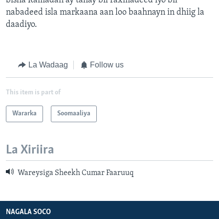
bisha Ramadan ay tahay bil raxmadeed iyo bil
nabadeed isla markaana aan loo baahnayn in dhiig la
daadiyo.
La Wadaag
Follow us
This item is part of
Wararka
Soomaaliya
La Xiriira
Wareysiga Sheekh Cumar Faaruuq
NAGALA SOCO