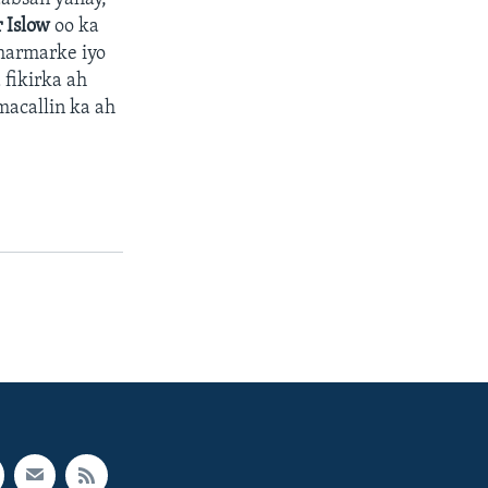
 Islow
oo ka
harmarke iyo
 fikirka ah
macallin ka ah