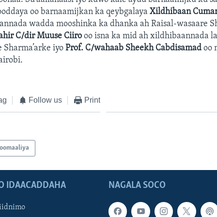
oddaya oo barnaamijkan ka qeybgalaya
Xildhibaan Cumar
bannada wadda mooshinka ka dhanka ah Raisal-wasaare S
hir C/dir Muuse Ciiro
oo isna ka mid ah xildhibaannada la
e Sharma’arke iyo
Prof. C/wahaab Sheekh Cabdisamad
oo 
irobi.
ag
Follow us
Print
oomaaliya
O IDAACADDAHA
NAGALA SOCO
iidnimo