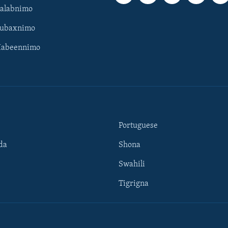
Galabnimo
Subaxnimo
Habeennimo
Portuguese
da
Shona
Swahili
Tigrigna