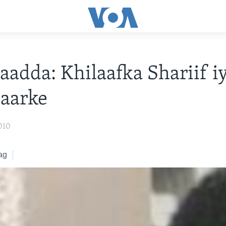
aadda: Khilaafka Shariif i
aarke
010
ag