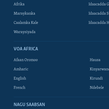
Afrika
Idaacadda 
Maraykanka
Idaacadda 
Caalamka Kale
Idaacadda 
Waraysiyada
VOA AFRICA
Afaan Oromoo
Hausa
Amharic
Kinyarwan
English
Kirundi
Learning English
French
Ndebele
NAGALA SOCO
NAGU SAABSAN