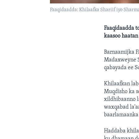
Faaqidaadda: Khilaafka Shariif iyo Sharm
Faaqidaadda t
kaasoo haatan
Barnaamijka F
Madaxweyne Sh
qabayada ee S
Khilaafkan la
Muqdisho ka s
xildhibaanno 
waxqabad la'a
baarlamaanka 
Haddaba khila
ku dhamaan do