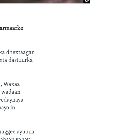
harmaarke
 ka dhextaagan
nta dastuurka
a, Waxaa
y wadaan
 eedaynaya
ayo in
 xaggee ayuuna
aabsan yahay,