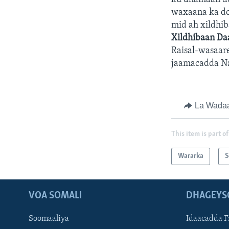
waxaana ka do
mid ah xildhi
Xildhibaan Daa
Raisal-wasaar
jaamacadda Na
La Wada
This item is part of
Wararka
S
VOA SOMALI
DHAGEYS
Soomaaliya
Idaacadda F