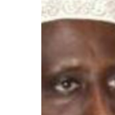
FAAQIDAADDA TODDOBAADKA
DHEXTAALKA TODDOBAADKA