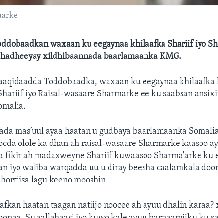
aarke
oddobaadkan waxaan ku eegaynaa khilaafka Shariif iyo S
 hadheeyay xildhibaannada baarlamaanka KMG.
aaqidaadda Toddobaadka, waxaan ku eegaynaa khilaafka
ariif iyo Raisal-wasaare Sharmarke ee ku saabsan ansixi
omalia.
bada mas’uul ayaa haatan u gudbaya baarlamaanka Somali
ocda olole ka dhan ah raisal-wasaare Sharmarke kaasoo a
la fikir ah madaxweyne Shariif kuwaasoo Sharma'arke ku
an iyo waliba warqadda uu u diray beesha caalamkala doon
hortiisa lagu keeno mooshin.
afkan haatan taagan natiijo noocee ah ayuu dhalin karaa?
onaa. Su'aallahaasi iyo kuwo kale ayuu barnaamijku ku s