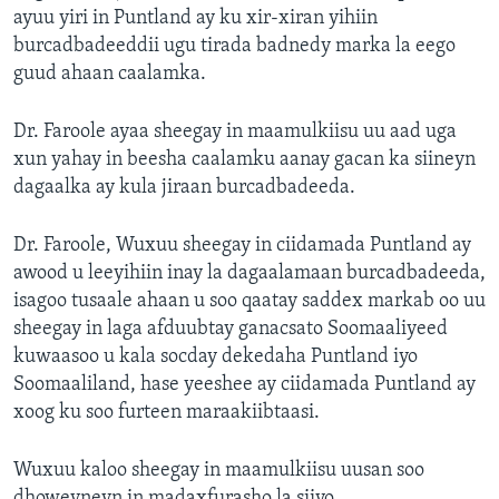
ayuu yiri in Puntland ay ku xir-xiran yihiin
burcadbadeeddii ugu tirada badnedy marka la eego
guud ahaan caalamka.
Dr. Faroole ayaa sheegay in maamulkiisu uu aad uga
xun yahay in beesha caalamku aanay gacan ka siineyn
dagaalka ay kula jiraan burcadbadeeda.
Dr. Faroole, Wuxuu sheegay in ciidamada Puntland ay
awood u leeyihiin inay la dagaalamaan burcadbadeeda,
isagoo tusaale ahaan u soo qaatay saddex markab oo uu
sheegay in laga afduubtay ganacsato Soomaaliyeed
kuwaasoo u kala socday dekedaha Puntland iyo
Soomaaliland, hase yeeshee ay ciidamada Puntland ay
xoog ku soo furteen maraakiibtaasi.
Wuxuu kaloo sheegay in maamulkiisu uusan soo
dhoweyneyn in madaxfurasho la siiyo