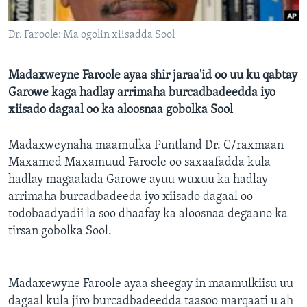
FAAQIDAADDA TODDOBAADKA
Dr. Faroole: Ma ogolin xiisadda Sool
DHEXTAALKA TODDOBAADKA
Madaxweyne Faroole ayaa shir jaraa'id oo uu ku qabtay
Garowe kaga hadlay arrimaha burcadbadeedda iyo
xiisado dagaal oo ka aloosnaa gobolka Sool
Madaxweynaha maamulka Puntland Dr. C/raxmaan
Maxamed Maxamuud Faroole oo saxaafadda kula
hadlay magaalada Garowe ayuu wuxuu ka hadlay
arrimaha burcadbadeeda iyo xiisado dagaal oo
todobaadyadii la soo dhaafay ka aloosnaa degaano ka
tirsan gobolka Sool.
Madaxewyne Faroole ayaa sheegay in maamulkiisu uu
dagaal kula jiro burcadbadeedda taasoo marqaati u ah