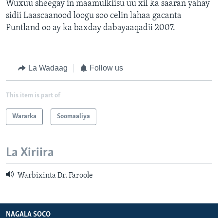
Wuxuu sheegay in maamulkiisu uu xil ka saaran yahay
sidii Laascaanood loogu soo celin lahaa gacanta
Puntland oo ay ka baxday dabayaaqadii 2007.
La Wadaag
Follow us
This item is part of
Wararka
Soomaaliya
La Xiriira
Warbixinta Dr. Faroole
NAGALA SOCO