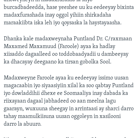
burcadbadeedda, hase yeeshee uu ku eedeeyay bixinta
madaxfurashada inay oggol yihiin shirkadaha
maraakiibta iska leh iyo qoysaska la haystayaasha.
Dhanka kale madaxweynaha Puntland Dr. C/raxmaan
Maxamed Maxamuud (Faroole) ayaa ka hadlay
xiisaddo dagaalleed oo toddobaadyadii u dambeeyay
ka dhacayay deegaano ka tirsan gobolka Sool.
Madaxweyne Faroole ayaa ku eedeeyay issimo uusan
magacaabin iyo siyaasiyiin xilal ka soo qabtay Puntland
iyo dowladdihii dhexe ee Soomaaliya inay dabada ka
riixayaan dagaal jabhadeed oo aan meelna lagu
gaarayn, wuxuuna sheegay in arrintaasi ay sharci darro
tahay maamulkiisuna uusan oggoleyn in xasilooni
darro la abuuro.