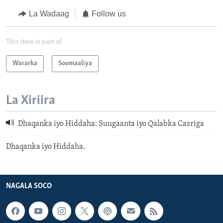
La Wadaag
Follow us
This item is part of
Wararka
Soomaaliya
La Xiriira
Dhaqanka iyo Hiddaha: Suugaanta iyo Qalabka Casriga
Dhaqanka iyo Hiddaha.
NAGALA SOCO