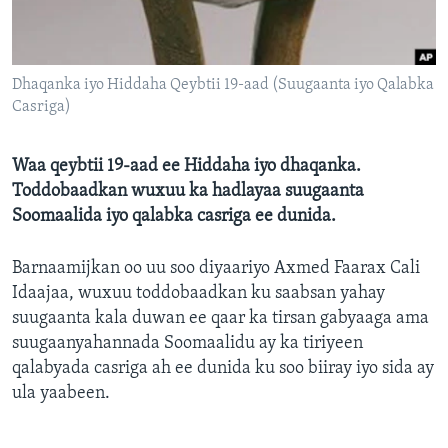
FAAQIDAADDA TODDOBAADKA
DHEXTAALKA TODDOBAADKA
Dhaqanka iyo Hiddaha Qeybtii 19-aad (Suugaanta iyo Qalabka
Casriga)
Waa qeybtii 19-aad ee Hiddaha iyo dhaqanka.
Toddobaadkan wuxuu ka hadlayaa suugaanta
Soomaalida iyo qalabka casriga ee dunida.
Barnaamijkan oo uu soo diyaariyo Axmed Faarax Cali
Idaajaa, wuxuu toddobaadkan ku saabsan yahay
suugaanta kala duwan ee qaar ka tirsan gabyaaga ama
suugaanyahannada Soomaalidu ay ka tiriyeen
qalabyada casriga ah ee dunida ku soo biiray iyo sida ay
ula yaabeen.