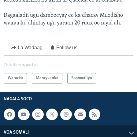
kooxda xiriirka ku xiran al-Qaacida ee al-Shabaab.
Dagaaladii ugu dambeeyay ee ka dhacay Muqdisho
waxaa ku dhintay ugu yaraan 20 ruux oo rayid ah.
La Wadaag
Follow us
This item is part of
Wararka
Maraykanka
Soomaaliya
NAGALA SOCO
VOA SOMALI