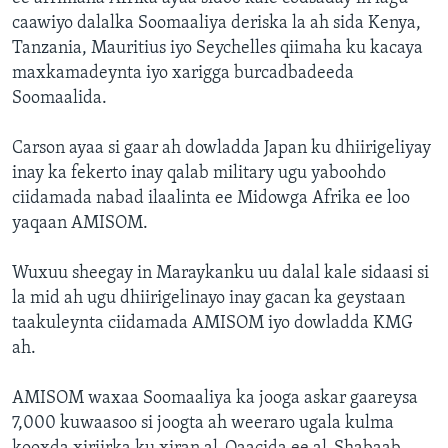
caawiyo dalalka Soomaaliya deriska la ah sida Kenya,
Tanzania, Mauritius iyo Seychelles qiimaha ku kacaya
maxkamadeynta iyo xarigga burcadbadeeda
Soomaalida.
Carson ayaa si gaar ah dowladda Japan ku dhiirigeliyay
inay ka fekerto inay qalab military ugu yaboohdo
ciidamada nabad ilaalinta ee Midowga Afrika ee loo
yaqaan AMISOM.
Wuxuu sheegay in Maraykanku uu dalal kale sidaasi si
la mid ah ugu dhiirigelinayo inay gacan ka geystaan
taakuleynta ciidamada AMISOM iyo dowladda KMG
ah.
AMISOM waxaa Soomaaliya ka jooga askar gaareysa
7,000 kuwaasoo si joogta ah weeraro ugala kulma