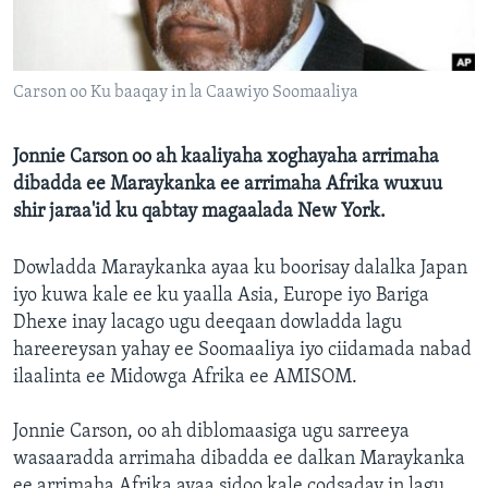
FAAQIDAADDA TODDOBAADKA
DHEXTAALKA TODDOBAADKA
Carson oo Ku baaqay in la Caawiyo Soomaaliya
Jonnie Carson oo ah kaaliyaha xoghayaha arrimaha
dibadda ee Maraykanka ee arrimaha Afrika wuxuu
shir jaraa'id ku qabtay magaalada New York.
Dowladda Maraykanka ayaa ku boorisay dalalka Japan
iyo kuwa kale ee ku yaalla Asia, Europe iyo Bariga
Dhexe inay lacago ugu deeqaan dowladda lagu
hareereysan yahay ee Soomaaliya iyo ciidamada nabad
ilaalinta ee Midowga Afrika ee AMISOM.
Jonnie Carson, oo ah diblomaasiga ugu sarreeya
wasaaradda arrimaha dibadda ee dalkan Maraykanka
ee arrimaha Afrika ayaa sidoo kale codsaday in lagu