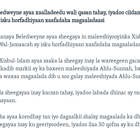
edweyne ayaa xaalladeedu wali qasan tahay, iyadoo ciida
i isku horfadhiyaan xaafadaha magaaladaasi
anaya Beledweyne ayaa sheegaya in maleeshiyooyinka Xisb
al-Jamaacah ay isku horfadhiyaan xaafadaha magaaladaa
isbul-Islam ayaa saaka la sheegay inay la wareegeen gac
kadib markii ay ka baxeen maleeshiyada Ahlu-Sunnah, bal
a waxaa magaalada dib u soo galay maleeshiyada Ahlu-Su
la sheegayaa inay kacsan tahay, iyadoo labada dhinac ay ra
nayaan.
a ayaa korodhay tan iyo dagaalkii shalay magaalada ka dha
eegayaa inay ku geeriyoodeen, iyadoo ilaa 30 qofna ay ku