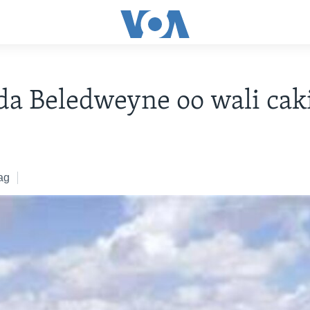
da Beledweyne oo wali cak
0
ag