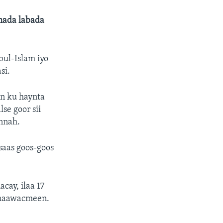
mada labada
ul-Islam iyo
si.
an ku haynta
se goor sii
nnah.
saas goos-goos
cay, ilaa 17
 dhaawacmeen.