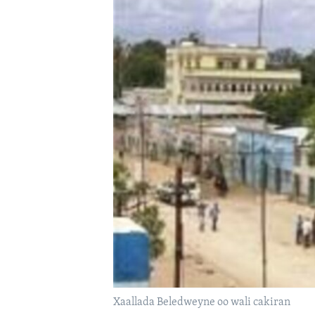
FAAQIDAADDA TODDOBAADKA
DHEXTAALKA TODDOBAADKA
Xaallada Beledweyne oo wali cakiran