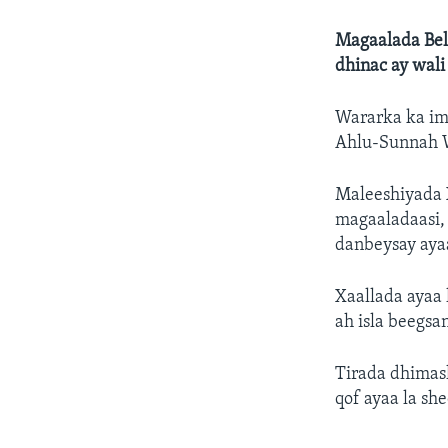
Magaalada Bel
dhinac ay wal
Wararka ka im
Ahlu-Sunnah W
Maleeshiyada X
magaaladaasi, 
danbeysay aya
Xaallada ayaa 
ah isla beegsa
Tirada dhimash
qof ayaa la sh