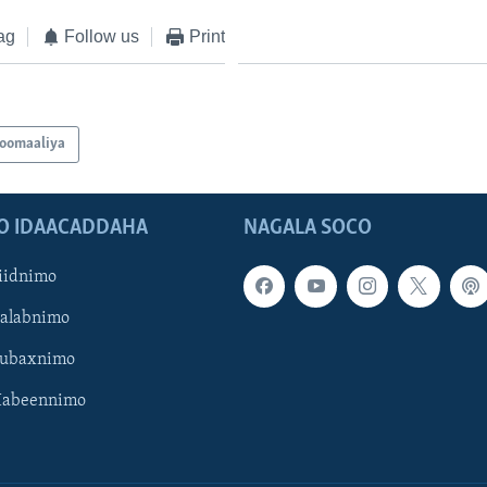
ag
Follow us
Print
oomaaliya
O IDAACADDAHA
NAGALA SOCO
iidnimo
Galabnimo
Subaxnimo
Habeennimo