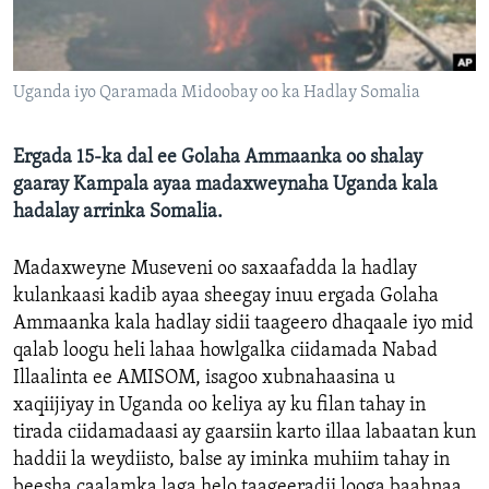
FAAQIDAADDA TODDOBAADKA
DHEXTAALKA TODDOBAADKA
Uganda iyo Qaramada Midoobay oo ka Hadlay Somalia
Ergada 15-ka dal ee Golaha Ammaanka oo shalay
gaaray Kampala ayaa madaxweynaha Uganda kala
hadalay arrinka Somalia.
Madaxweyne Museveni oo saxaafadda la hadlay
kulankaasi kadib ayaa sheegay inuu ergada Golaha
Ammaanka kala hadlay sidii taageero dhaqaale iyo mid
qalab loogu heli lahaa howlgalka ciidamada Nabad
Illaalinta ee AMISOM, isagoo xubnahaasina u
xaqiijiyay in Uganda oo keliya ay ku filan tahay in
tirada ciidamadaasi ay gaarsiin karto illaa labaatan kun
haddii la weydiisto, balse ay iminka muhiim tahay in
beesha caalamka laga helo taageeradii looga baahnaa.