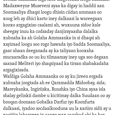
Madaxweyne Museveni ayaa ka digay in haddii aan
Soomaaliya dhaqsi loogu dhisin ciidan ammaan oo
xoog leh ay dhici karto iney dalkaasi la wareegaan
kooxo argagixiso caalami ah, wuxuuna sidoo kale
sheegay inuu ka codsaday danjirayaasha dalalka
xubnaha ka ah Golaha Ammaanka in si dhaqsi ah
xayiraad loogu soo rogo hawada iyo badda Soomaaliya,
gaar ahaan deeganada ay ka taliyaan kooxaha
mucaaradka oo uu ku tilmaamay iney uga soo degaan
saanad Meliteri iyo shaqsiyaad ka tirsan shabakadaha
argagixisada.
Wafdiga Golaha Ammaanka oo ay ku jireen ergada
xubnaha joogtada ah ee Qaramadda Midoobay, sida;
Mareykanka, Ingiriiska, Ruushka iyo China ayaa isla
shalay gelinkii dambe u kicitimay dalka Suudaan oo ay
booqan doonaan Gobalka Darfur iyo Koonfurta
dalkaasi, iyadoo socdaalkooduna uu la xariiro sidii ay u