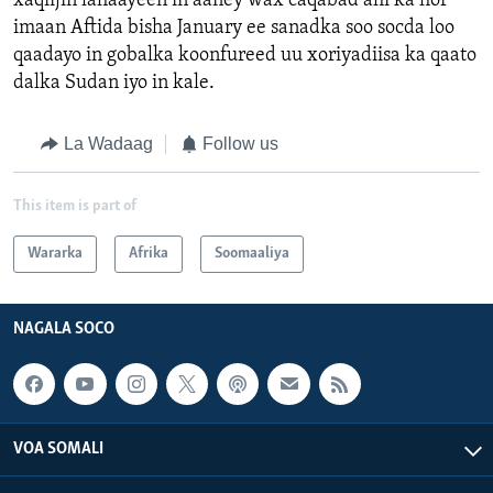
xaqiijin lahaayeen in aaney wax caqabad ahi ka hor
imaan Aftida bisha January ee sanadka soo socda loo
qaadayo in gobalka koonfureed uu xoriyadiisa ka qaato
dalka Sudan iyo in kale.
La Wadaag
Follow us
This item is part of
Wararka
Afrika
Soomaaliya
NAGALA SOCO
VOA SOMALI