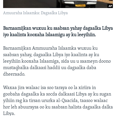
FAAQIDAADDA TODDOBAADKA
Amuuraha Islaamka: Dagaalka Libya
DHEXTAALKA TODDOBAADKA
Barnaamijkan wuxuu ku saabsan yahay dagaalka Libya
iyo kaalinta kooxaha Islaamigu ay ku leeyihiin.
Barnaamijkan Ammuuraha Islaamka wuxuu ku
saabsan yahay, dagaalka Libya iyo kaalinta ay ku
leeyihiin kooxaha Islaamiga, sida uu u saameyn doono
mustaqbalka dalkaasi haddii uu dagaalka daba
dheeraado.
Waxaa jira walaac isa soo taraya oo la xiriira in
goobaha dagaalka ka socda dalkaasi Libya ay ku sugan
yihiin rag ka tirsan ururka al-Qaacida, taasoo walaac
hor leh abuuraysa oo ku saabsan halista dagaalka dalka
Libya.