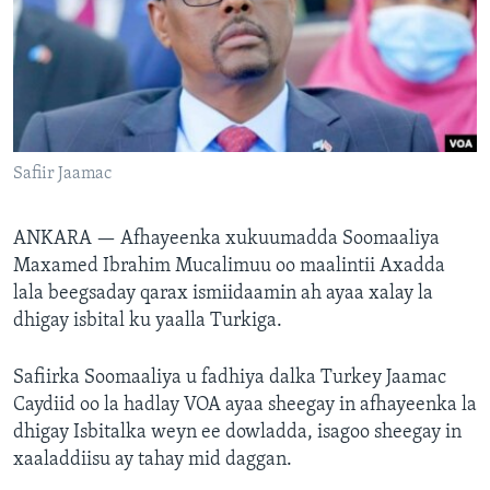
FAAQIDAADDA TODDOBAADKA
DHEXTAALKA TODDOBAADKA
Safiir Jaamac
ANKARA —
Afhayeenka xukuumadda Soomaaliya
Maxamed Ibrahim Mucalimuu oo maalintii Axadda
lala beegsaday qarax ismiidaamin ah ayaa xalay la
dhigay isbital ku yaalla Turkiga.
Safiirka Soomaaliya u fadhiya dalka Turkey Jaamac
Caydiid oo la hadlay VOA ayaa sheegay in afhayeenka la
dhigay Isbitalka weyn ee dowladda, isagoo sheegay in
xaaladdiisu ay tahay mid daggan.