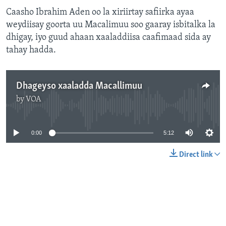
Caasho Ibrahim Aden oo la xiriirtay safiirka ayaa
weydiisay goorta uu Macalimuu soo gaaray isbitalka la
dhigay, iyo guud ahaan xaaladdiisa caafimaad sida ay
tahay hadda.
Dhageyso xaaladda Macallimuu
by
VOA
No media source currently available
0:00
5:12
Direct link