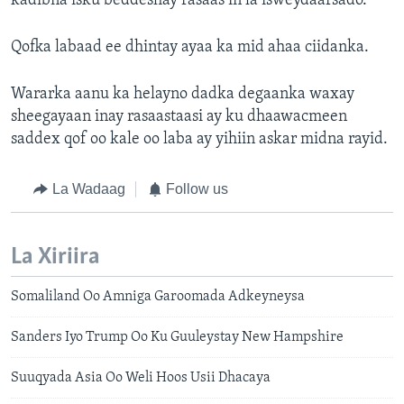
kadibna isku beddeshay rasaas in la isweydaarsado.
Qofka labaad ee dhintay ayaa ka mid ahaa ciidanka.
Wararka aanu ka helayno dadka degaanka waxay
sheegayaan inay rasaastaasi ay ku dhaawacmeen
saddex qof oo kale oo laba ay yihiin askar midna rayid.
La Wadaag
Follow us
La Xiriira
Somaliland Oo Amniga Garoomada Adkeyneysa
Sanders Iyo Trump Oo Ku Guuleystay New Hampshire
Suuqyada Asia Oo Weli Hoos Usii Dhacaya