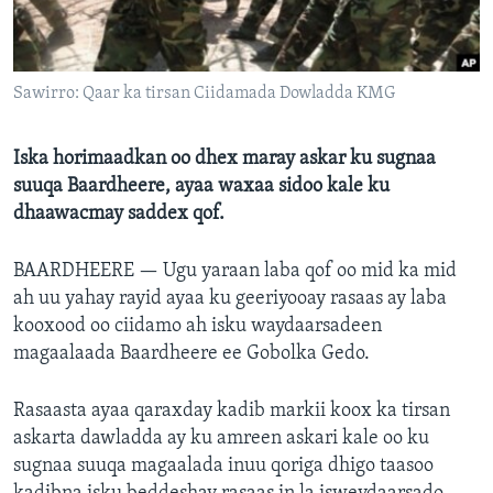
FAAQIDAADDA TODDOBAADKA
DHEXTAALKA TODDOBAADKA
Sawirro: Qaar ka tirsan Ciidamada Dowladda KMG
Iska horimaadkan oo dhex maray askar ku sugnaa
suuqa Baardheere, ayaa waxaa sidoo kale ku
dhaawacmay saddex qof.
BAARDHEERE —
Ugu yaraan laba qof oo mid ka mid
ah uu yahay rayid ayaa ku geeriyooay rasaas ay laba
kooxood oo ciidamo ah isku waydaarsadeen
magaalaada Baardheere ee Gobolka Gedo.
Rasaasta ayaa qaraxday kadib markii koox ka tirsan
askarta dawladda ay ku amreen askari kale oo ku
sugnaa suuqa magaalada inuu qoriga dhigo taasoo