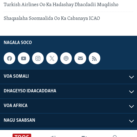
Turkish Airlines Oo Ka Hadashay Dhacdadii Muqdisho
Shaqaalaha Soomaalida Oo Ka Cabanaya ICAO
NAGALA SOCO
VOA SOMALI
DHAGEYSO IDAACADDAHA
VOA AFRICA
NAGU SAABSAN
VOA - Xuquuqdu way dhowran tahay