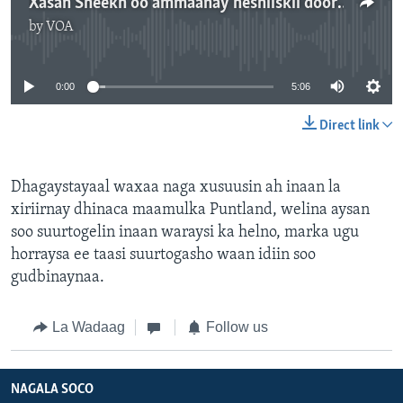
Xasan Sheekh oo ammaanay heshiiskii doorashada .m4a
by
VOA
No media source currently available
0:00
5:06
Direct link
Dhagaystayaal waxaa naga xusuusin ah inaan la
xiriirnay dhinaca maamulka Puntland, welina aysan
soo suurtogelin inaan waraysi ka helno, marka ugu
horraysa ee taasi suurtogasho waan idiin soo
gudbinaynaa.
La Wadaag
Follow us
NAGALA SOCO