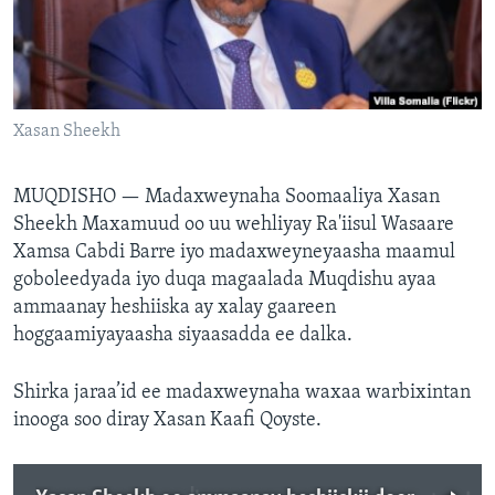
FAAQIDAADDA TODDOBAADKA
DHEXTAALKA TODDOBAADKA
Xasan Sheekh
MUQDISHO —
Madaxweynaha Soomaaliya Xasan
Sheekh Maxamuud oo uu wehliyay Ra'iisul Wasaare
Xamsa Cabdi Barre iyo madaxweyneyaasha maamul
goboleedyada iyo duqa magaalada Muqdishu ayaa
ammaanay heshiiska ay xalay gaareen
hoggaamiyayaasha siyaasadda ee dalka.
Shirka jaraa’id ee madaxweynaha waxaa warbixintan
inooga soo diray Xasan Kaafi Qoyste.