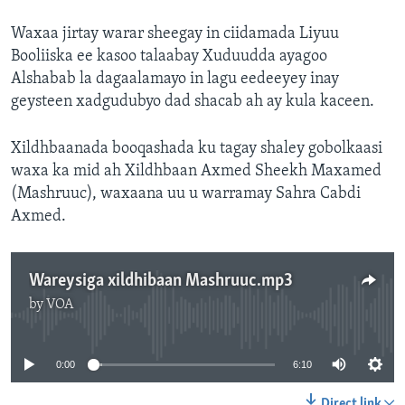
Waxaa jirtay warar sheegay in ciidamada Liyuu
Booliiska ee kasoo talaabay Xuduudda ayagoo
Alshabab la dagaalamayo in lagu eedeeyey inay
geysteen xadgudubyo dad shacab ah ay kula kaceen.
Xildhbaanada booqashada ku tagay shaley gobolkaasi
waxa ka mid ah Xildhbaan Axmed Sheekh Maxamed
(Mashruuc), waxaana uu u warramay Sahra Cabdi
Axmed.
Wareysiga xildhibaan Mashruuc.mp3
by
VOA
No media source currently available
0:00
6:10
Direct link