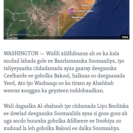
FAAQIDAADDA TODDOBAADKA
DHEXTAALKA TODDOBAADKA
WASHINGTON —
Wafdi xildhibaano ah oo ka kala
socdad labada gole ee Baarlamaanka Soomaaliya, iyo
taliyeyaasha ciidadamada ayaa gaaray deegaanka
Ceelbarde ee gobolka Bakool, halkaas oo deegaanada
Yeed, Ato iyo Washaaqo oo ka tirsan ay Alsahbab
weerar xooggan ka geysteen toddobaadkan.
Wali dagaalka Al-shabaab iyo ciidamada Liyu Booliiska
ee dowlad deegaanka Soomaalida ayaa si goos-goos ah
uga socdo buuraha gobolka Afdheere ee Itoobiya oo
xuduud la leh gobolka Bakool ee dalka Soomaaliya.