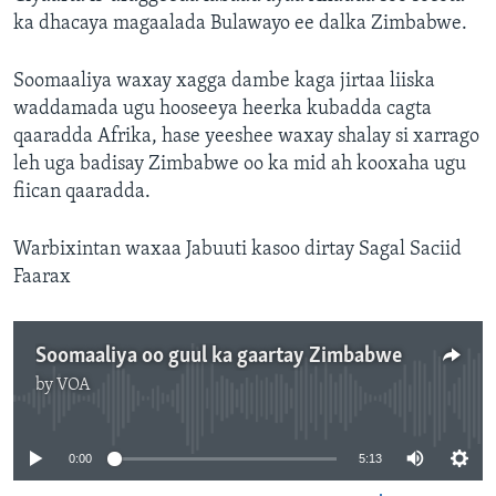
ka dhacaya magaalada Bulawayo ee dalka Zimbabwe.
Soomaaliya waxay xagga dambe kaga jirtaa liiska
waddamada ugu hooseeya heerka kubadda cagta
qaaradda Afrika, hase yeeshee waxay shalay si xarrago
leh uga badisay Zimbabwe oo ka mid ah kooxaha ugu
fiican qaaradda.
Warbixintan waxaa Jabuuti kasoo dirtay Sagal Saciid
Faarax
Soomaaliya oo guul ka gaartay Zimbabwe
by
VOA
No media source currently available
0:00
5:13