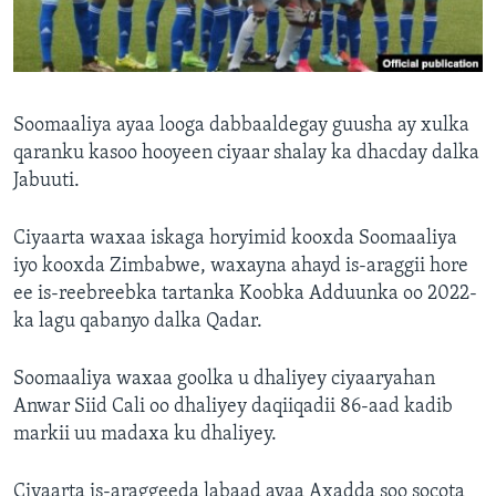
FAAQIDAADDA TODDOBAADKA
DHEXTAALKA TODDOBAADKA
Soomaaliya ayaa looga dabbaaldegay guusha ay xulka
qaranku kasoo hooyeen ciyaar shalay ka dhacday dalka
Jabuuti.
Ciyaarta waxaa iskaga horyimid kooxda Soomaaliya
iyo kooxda Zimbabwe, waxayna ahayd is-araggii hore
ee is-reebreebka tartanka Koobka Adduunka oo 2022-
ka lagu qabanyo dalka Qadar.
Soomaaliya waxaa goolka u dhaliyey ciyaaryahan
Anwar Siid Cali oo dhaliyey daqiiqadii 86-aad kadib
markii uu madaxa ku dhaliyey.
Ciyaarta is-araggeeda labaad ayaa Axadda soo socota