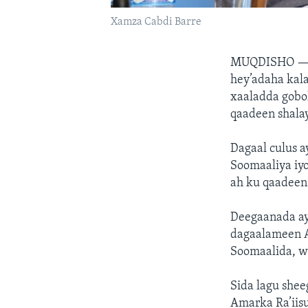
Xamza Cabdi Barre
MUQDISHO 
hey’adaha kal
xaaladda gobo
qaadeen shalay
Dagaal culus 
Soomaaliya iyo
ah ku qaadeen
Deegaanada ay 
dagaalameen A
Soomaalida, w
Sida lagu shee
Amarka Ra’iis