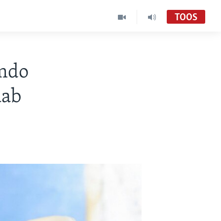
TOOS
rmdo
aab