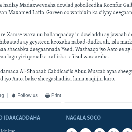
la hadlay Madaxweynaha dowlad gobolleedka Koonfur Gal
asan Maxamed Lafta-Gareen oo warbixin ka siiyay deegaan
aare Xamse waxa uu ballanqaaday in dowladdu ay jawaab de
dhibaatada ay geysteen kooxaha nabad-diidka ah, isla mar
lahaa shacabka deegaannada Yeed, Washaaqo iyo Aato ee ay
yaa lagu yiri qoraalka xafiiska ra’iisul wasaaraha.
idamada Al-Shabaab Cabdicasiis Abuu Muscab ayaa sheegt
 iyo Aato, balse sheegashadiisa lama xaqiijin karo.
ag
Follow us
Print
O IDAACADDAHA
NAGALA SOCO
iidnimo