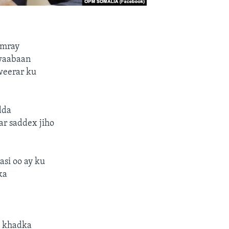
amray
awaabaan
weerar ku
dda
ar saddex jiho
si oo ay ku
ka
u khadka