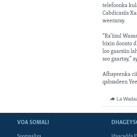
telefoonka ku
Cabdicasiis X
weeraray.
“Ra’iisul Was
bixin doonto 
loo gaarsiin 
soo gaartay,” a
Afhayeenka ci
qabsadeen Yeed
La Wada
VOA SOMALI
DHAGEYS
Soomaaliya
Idaacadda F