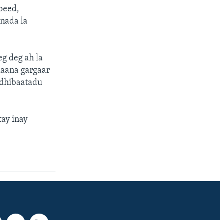
beed,
nada la
g deg ah la
kaana gargaar
 dhibaatadu
ay inay