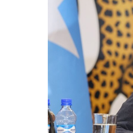
FAAQIDAADDA TODDOBAADKA
DHEXTAALKA TODDOBAADKA