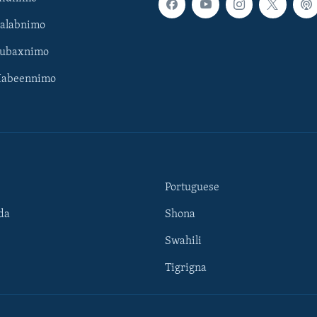
Galabnimo
Subaxnimo
Habeennimo
Portuguese
da
Shona
Swahili
Tigrigna