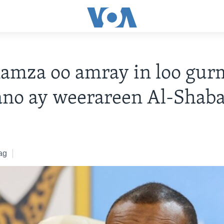
amza oo amray in loo gu
ano ay weerareen Al-Shab
ag