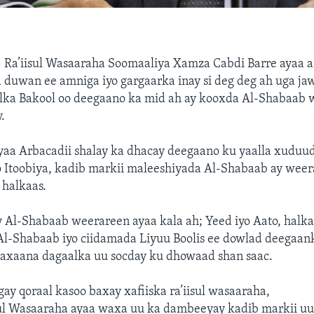
—
Ra’iisul Wasaaraha Soomaaliya Xamza Cabdi Barre ayaa 
a duwan ee amniga iyo gargaarka inay si deg deg ah uga j
lka Bakool oo deegaano ka mid ah ay kooxda Al-Shabaab 
.
ayaa Arbacadii shalay ka dhacay deegaano ku yaalla xuduu
 Itoobiya, kadib markii maleeshiyada Al-Shabaab ay weer
 halkaas.
Al-Shabaab weerareen ayaa kala ah; Yeed iyo Aato, halkaa
l-Shabaab iyo ciidamada Liyuu Boolis ee dowlad deegaan
axaana dagaalka uu socday ku dhowaad shan saac.
gay qoraal kasoo baxay xafiiska ra’iisul wasaaraha,
ul Wasaaraha ayaa waxa uu ka dambeeyay kadib markii u