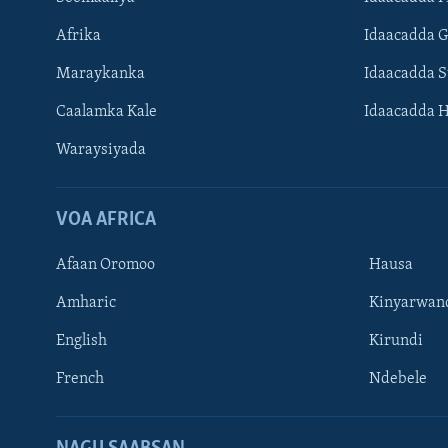
Afrika
Idaacadda 
Maraykanka
Idaacadda 
Caalamka Kale
Idaacadda 
Waraysiyada
VOA AFRICA
Afaan Oromoo
Hausa
Amharic
Kinyarwan
English
Kirundi
Learning English
French
Ndebele
NAGALA SOCO