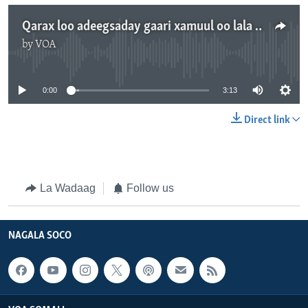
Qarax loo adeegsaday gaari xamuul oo lala beegsaday saldhig ay leeyihiin ciidamada Gorgor
by
VOA
No media source currently available
0:00
3:13
Direct link
La Wadaag
Follow us
NAGALA SOCO