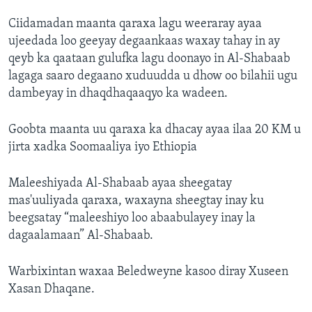
Ciidamadan maanta qaraxa lagu weeraray ayaa
ujeedada loo geeyay degaankaas waxay tahay in ay
qeyb ka qaataan gulufka lagu doonayo in Al-Shabaab
lagaga saaro degaano xuduudda u dhow oo bilahii ugu
dambeyay in dhaqdhaqaaqyo ka wadeen.
Goobta maanta uu qaraxa ka dhacay ayaa ilaa 20 KM u
jirta xadka Soomaaliya iyo Ethiopia
Maleeshiyada Al-Shabaab ayaa sheegatay
mas'uuliyada qaraxa, waxayna sheegtay inay ku
beegsatay “maleeshiyo loo abaabulayey inay la
dagaalamaan” Al-Shabaab.
Warbixintan waxaa Beledweyne kasoo diray Xuseen
Xasan Dhaqane.