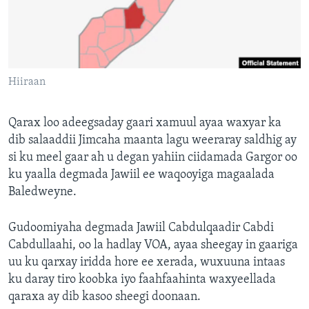
FAAQIDAADDA TODDOBAADKA
DHEXTAALKA TODDOBAADKA
Hiiraan
Qarax loo adeegsaday gaari xamuul ayaa waxyar ka
dib salaaddii Jimcaha maanta lagu weeraray saldhig ay
si ku meel gaar ah u degan yahiin ciidamada Gargor oo
ku yaalla degmada Jawiil ee waqooyiga magaalada
Baledweyne.
Gudoomiyaha degmada Jawiil Cabdulqaadir Cabdi
Cabdullaahi, oo la hadlay VOA, ayaa sheegay in gaariga
uu ku qarxay iridda hore ee xerada, wuxuuna intaas
ku daray tiro koobka iyo faahfaahinta waxyeellada
qaraxa ay dib kasoo sheegi doonaan.