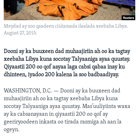
FAAQIDAADDA TODDOBAADKA
DHEXTAALKA TODDOBAADKA
Meydad ay soo qaadeen ciidamada ilaalada xeebaha Libya.
August 27, 2015.
Dooni ay ka buuxeen dad muhaajiriin ah oo ka tagtay
xeebaha Libya kuna socotay Talyaaniga ayaa quustay.
Qiyaastii 200 oo qof aayaa laga cabsi qabaa inay ku
dhinteen, iyadoo 200 kalena la soo badbaadiyay.
WASHINGTON, D.C. —
Dooni ay ka buuxeen dad
muhaajiriin ah oo ka tagtay xeebaha Libya kuna
socotay Talyaaniga ayaa quustay. Mas’uuliyiinta waxa
ay ka cabsanayaan in qiyaastii 200 oo qof ay
geeriryoodeen inkasta oo tirada rasmiga ah aan la
ogeyn.