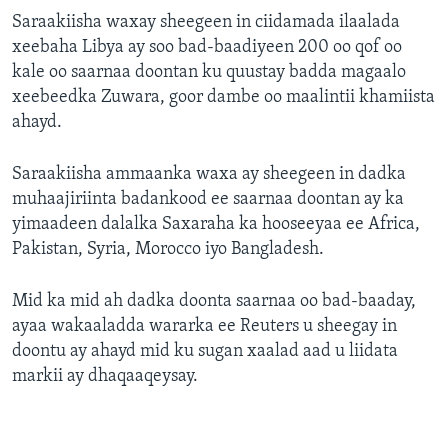
Saraakiisha waxay sheegeen in ciidamada ilaalada
xeebaha Libya ay soo bad-baadiyeen 200 oo qof oo
kale oo saarnaa doontan ku quustay badda magaalo
xeebeedka Zuwara, goor dambe oo maalintii khamiista
ahayd.
Saraakiisha ammaanka waxa ay sheegeen in dadka
muhaajiriinta badankood ee saarnaa doontan ay ka
yimaadeen dalalka Saxaraha ka hooseeyaa ee Africa,
Pakistan, Syria, Morocco iyo Bangladesh.
Mid ka mid ah dadka doonta saarnaa oo bad-baaday,
ayaa wakaaladda wararka ee Reuters u sheegay in
doontu ay ahayd mid ku sugan xaalad aad u liidata
markii ay dhaqaaqeysay.