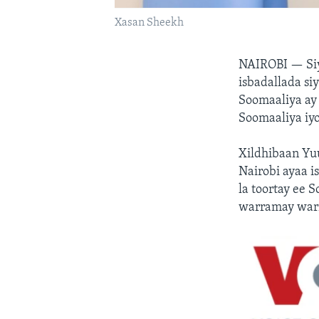
Xasan Sheekh
NAIROBI —
Si
isbadallada s
Soomaaliya ay 
Soomaaliya iy
Xildhibaan Yu
Nairobi ayaa 
la toortay ee
warramay war