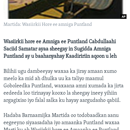
FAAQIDAADDA TODDOBAADKA
DHEXTAALKA TODDOBAADKA
Martida: Wasiirkii Hore ee amniga Puntland
Wasiirkii hore ee Amniga ee Puntland Cabdullaahi
Saciid Samatar ayaa sheegay in Sugidda Amniga
Puntland ay u baahanyahay Kaadiririin aqoon u leh
Bilihii ugu dambeeyay waxaa ka jiray amaan xumo
meelo ka mid ah dhulka uu ka taliyo maamul
Goboleedka Puntland, waxaana amni xumada ka jirta
eedeeda loo tirinayay kooxo la sheegay ineey yihiin
argagixiso iyo falal salka ku hayay aargudasho qabiil.
Hadaba Barnaamijka Martida oo todobaadkan aanu
eegeeyno siyaasadaha iyo amaanka Puntland waxaa