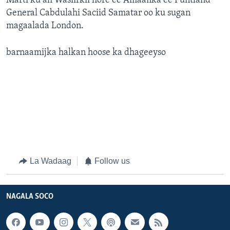
Marti ku ah Wasiirkii hore ee Amaanka ee Puntland
General Cabdulahi Saciid Samatar oo ku sugan
magaalada London.
barnaamijka halkan hoose ka dhageeyso
La Wadaag
Follow us
NAGALA SOCO