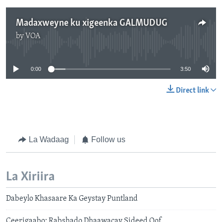
Madaxweyne ku xigeenka GALMUDUG
by
VOA
No media source currently available
0:00
3:50
Direct link
La Wadaag
Follow us
La Xiriira
Dabeylo Khasaare Ka Geystay Puntland
Ceerigaabo: Rabshado Dhaawacay Sideed Qof