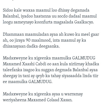
Sidoo kale waxaa maamul loo dhisay degamada
Balanbal, iyadoo haatanna uu socdo dadaal maamul
loogu sameynayo koonfurta magaalada Gaalkacyo.
Dhammaan maamuladan ayaa ah kuwo ku meel gaar
ah, oo jiraya 90 maalmood, inta maamul ay ka
dhisanayaan dadka deegaanka.
Madaxweyne ku xigeenka maamulka GALMUDUG
Maxamed Xaashi Cabdi oo aan kula xiriirnay khadka
taleefanka isagoo ku suggan degmada Balanbal ayaa
sheegay in tani ay qeyb ka tahay siyasaadda lixda tiir
ee maamulka GALMUDUG.
Madaxweyne ku xigeenka ayaa u warramay
weriyaheena Maxamed Colaad Xasan.