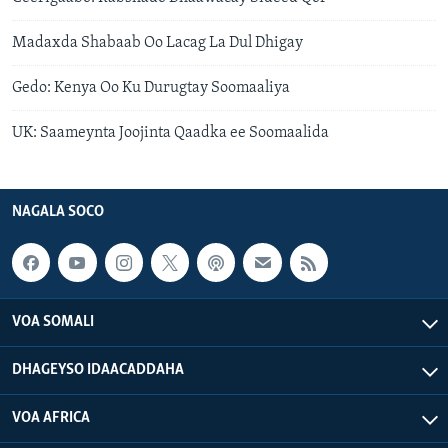
Madaxda Shabaab Oo Lacag La Dul Dhigay
Gedo: Kenya Oo Ku Durugtay Soomaaliya
UK: Saameynta Joojinta Qaadka ee Soomaalida
NAGALA SOCO
VOA SOMALI
DHAGEYSO IDAACADDAHA
VOA AFRICA