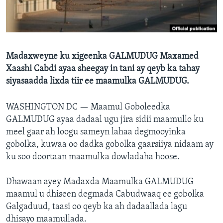
FAAQIDAADDA TODDOBAADKA
DHEXTAALKA TODDOBAADKA
Madaxweyne ku xigeenka GALMUDUG Maxamed
Xaashi Cabdi ayaa sheegay in tani ay qeyb ka tahay
siyasaadda lixda tiir ee maamulka GALMUDUG.
WASHINGTON DC —
Maamul Goboleedka
GALMUDUG ayaa dadaal ugu jira sidii maamullo ku
meel gaar ah loogu sameyn lahaa degmooyinka
gobolka, kuwaa oo dadka gobolka gaarsiiya nidaam ay
ku soo doortaan maamulka dowladaha hoose.
Dhawaan ayey Madaxda Maamulka GALMUDUG
maamul u dhiseen degmada Cabudwaaq ee gobolka
Galgaduud, taasi oo qeyb ka ah dadaallada lagu
dhisayo maamullada.