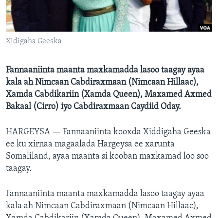
FAAQIDAADDA TODDOBAADKA
DHEXTAALKA TODDOBAADKA
Xidigaha Geeska
Fannaaniinta maanta maxkamadda lasoo taagay ayaa
kala ah Nimcaan Cabdiraxmaan (Nimcaan Hillaac),
Xamda Cabdikariin (Xamda Queen), Maxamed Axmed
Bakaal (Cirro) iyo Cabdiraxmaan Caydiid Oday.
HARGEYSA —
Fannaaniinta kooxda Xiddigaha Geeska
ee ku xirnaa magaalada Hargeysa ee xarunta
Somaliland, ayaa maanta si kooban maxkamad loo soo
taagay.
Fannaaniinta maanta maxkamadda lasoo taagay ayaa
kala ah Nimcaan Cabdiraxmaan (Nimcaan Hillaac),