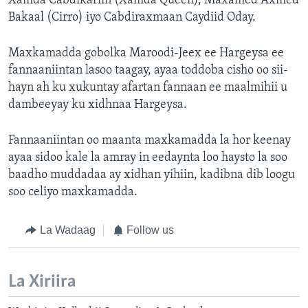
Xamda Cabdikariin (Xamda Queen), Maxamed Axmed
Bakaal (Cirro) iyo Cabdiraxmaan Caydiid Oday.
Maxkamadda gobolka Maroodi-Jeex ee Hargeysa ee
fannaaniintan lasoo taagay, ayaa toddoba cisho oo sii-
hayn ah ku xukuntay afartan fannaan ee maalmihii u
dambeeyay ku xidhnaa Hargeysa.
Fannaaniintan oo maanta maxkamadda la hor keenay
ayaa sidoo kale la amray in eedaynta loo haysto la soo
baadho muddadaa ay xidhan yihiin, kadibna dib loogu
soo celiyo maxkamadda.
La Wadaag
Follow us
La Xiriira