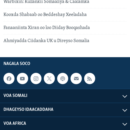
Warbixin: Kullankii Somaaliya & Caalamka
Kooxda Shabaab oo Beddeshay Xeeladaha
Fanaaniinta Xiran oo loo Diiday Booqashada
Ahmiyadda Ciidanka UK u Direyso Somalia
NAGALA SOCO
VOA SOMALI
DHAGEYSO IDAACADDAHA
VOA AFRICA