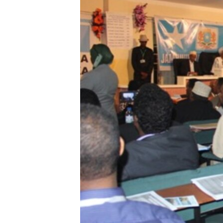
FAAQIDAADDA TODDOBAADKA
DHEXTAALKA TODDOBAADKA