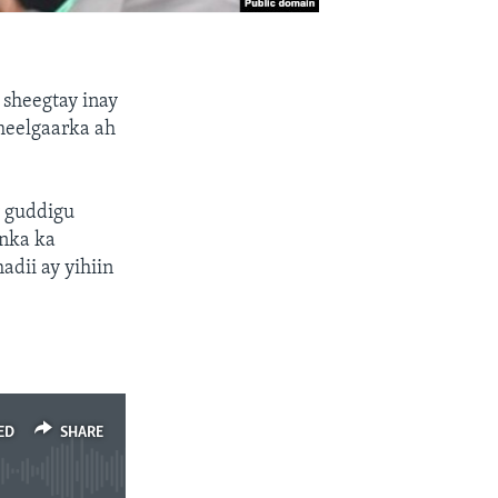
sheegtay inay
meelgaarka ah
y guddigu
anka ka
dii ay yihiin
ED
SHARE