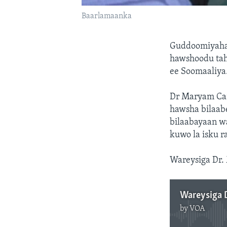
Baarlamaanka
Guddoomiyaha 
hawshoodu tah
ee Soomaaliya
Dr Maryam Car
hawsha bilaab
bilaabayaan wa
kuwo la isku r
Wareysiga Dr.
Wareysiga 
by
VOA