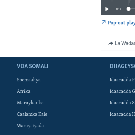
0:00
Pop-out pla
La Wada
VOA SOMALI
DHAGEYS
Soomaaliya
Idaacadda F
Afrika
Idaacadda 
Maraykanka
Idaacadda 
Caalamka Kale
Idaacadda 
Waraysiyada