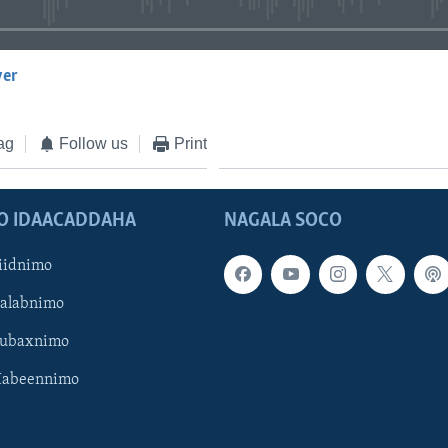
yer
EMBED
ag
Follow us
Print
O IDAACADDAHA
NAGALA SOCO
iidnimo
Galabnimo
Subaxnimo
Habeennimo