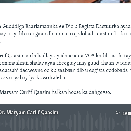
Gudddiga Baarlamaanka ee Dib u Eegista Dastuurka ayaa 
ay inay dib u eegaan dhammaan qodobada dastuurka ku 
.
iif Qaasim oo la hadlaysay idaacadda VOA kadib markii a
een maalintii shalay ayaa sheegtay inay guud ahaan wadd
datashi dadweyne oo ku saabsan dib u eegista qodobada ha
acasan yahay iyo kuwo kaleba.
 Maryam Cariif Qaasim halkan hoose ka dahgeyso.
Dr. Maryam Cariif Qaasim
EMB
No media source currently available