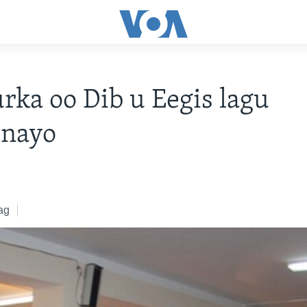
rka oo Dib u Eegis lagu
nayo
ag