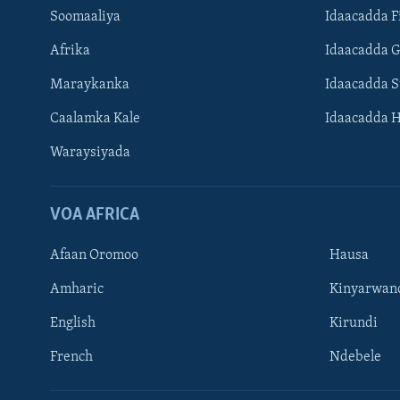
Soomaaliya
Idaacadda F
Afrika
Idaacadda 
Maraykanka
Idaacadda 
Caalamka Kale
Idaacadda 
Waraysiyada
VOA AFRICA
Afaan Oromoo
Hausa
Amharic
Kinyarwan
English
Kirundi
Learning English
French
Ndebele