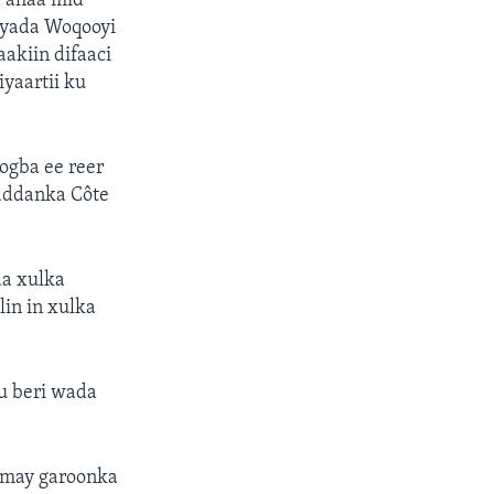
a ahaa mid
riyada Woqooyi
akiin difaaci
yaartii ku
ogba ee reer
waddanka Côte
aa xulka
in in xulka
u beri wada
lmay garoonka