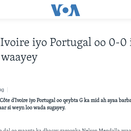
'Ivoire iyo Portugal oo 0-0 
 waayey
ag
Côte d'Ivoire iyo Portugal oo qeybta G ka mid ah ayaa barb
aar si weyn loo wada sugayey.