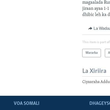
magaalada Rust
jiraan ayaa 1-
dhibic leh ka d
La Wada
This item is part of
Wararka
A
La Xiriira
Ciyaaraha Addu
VOA SOMALI
DHAGEYS