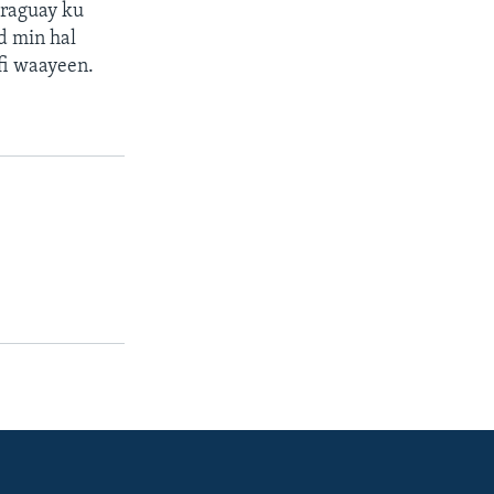
araguay ku
d min hal
afi waayeen.