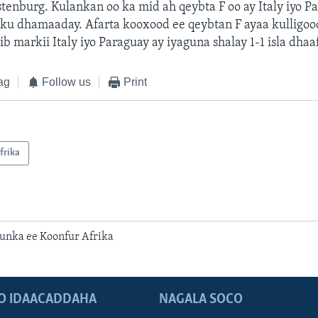
enburg. Kulankan oo ka mid ah qeybta F oo ay Italy iyo P
1 ku dhamaaday. Afarta kooxood ee qeybtan F ayaa kulligoo
ib markii Italy iyo Paraguay ay iyaguna shalay 1-1 isla dha
ag
Follow us
Print
frika
unka ee Koonfur Afrika
O IDAACADDAHA
NAGALA SOCO