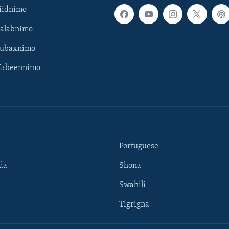
iidnimo
Galabnimo
Subaxnimo
Habeennimo
Portuguese
da
Shona
Swahili
Tigrigna