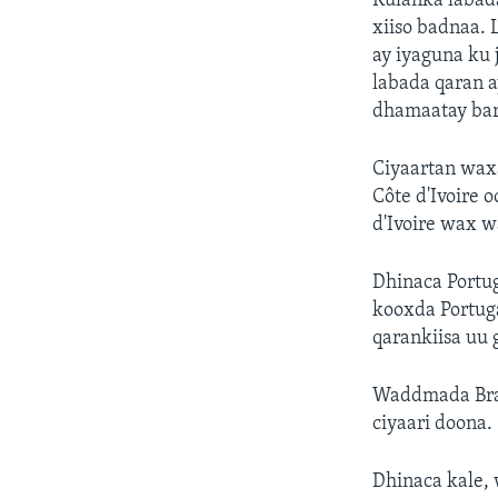
Kulanka labad
FAAQIDAADDA TODDOBAADKA
xiiso badnaa. 
DHEXTAALKA TODDOBAADKA
ay iyaguna ku 
labada qaran 
dhamaatay barb
Ciyaartan wax
Côte d'Ivoire 
d'Ivoire wax w
Dhinaca Portug
kooxda Portug
qarankiisa uu 
Waddmada Braz
ciyaari doona.
Dhinaca kale,