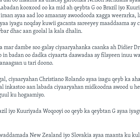
a dal oo maanta ka dhacay garoonka Nelson Mendalla aya
Labadan kooxood oo ka mid ah qeybta G oo Brazil iyo Kuu
jiraan ayaa aad loo amaanay awoodooda xagga weerarka, la
ayaa iyagu noqday kuwii gacanta sareeyey maaddaama ay ci
ar dhac aan goolal la kala dhalin.
a mar dambe soo galay ciyaaryahanka caanka ah Didier Dr
oo in badan oo dadka ciyaarta daawadaa ay filayeen inuu 
anaagsan u tari doono.
al, ciyaaryahan Christiano Rolando ayaa isagu qeyb ka ah
al inkastoo aan labada ciyaaryahan midkoodna awood u hel
guul ku hogaamiyo.
il iyo Kuuriyada Woqooyi oo qeyb ka qeybtan G ayaa iyag
 waddamada New Zealand iyo Slovakia ayaa maanta ku ku