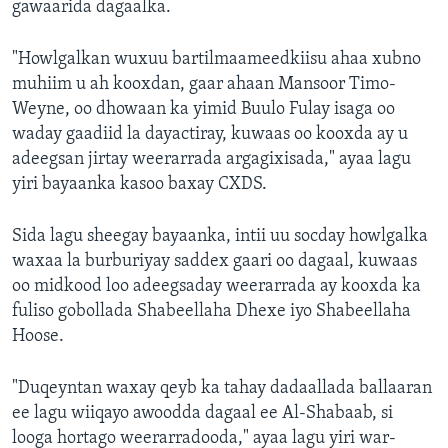
gawaarida dagaalka.
"Howlgalkan wuxuu bartilmaameedkiisu ahaa xubno
muhiim u ah kooxdan, gaar ahaan Mansoor Timo-
Weyne, oo dhowaan ka yimid Buulo Fulay isaga oo
waday gaadiid la dayactiray, kuwaas oo kooxda ay u
adeegsan jirtay weerarrada argagixisada," ayaa lagu
yiri bayaanka kasoo baxay CXDS.
Sida lagu sheegay bayaanka, intii uu socday howlgalka
waxaa la burburiyay saddex gaari oo dagaal, kuwaas
oo midkood loo adeegsaday weerarrada ay kooxda ka
fuliso gobollada Shabeellaha Dhexe iyo Shabeellaha
Hoose.
"Duqeyntan waxay qeyb ka tahay dadaallada ballaaran
ee lagu wiiqayo awoodda dagaal ee Al-Shabaab, si
looga hortago weerarradooda," ayaa lagu yiri war-