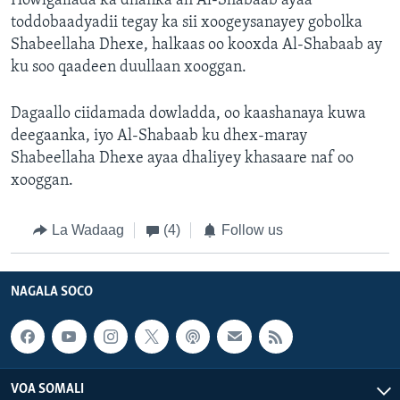
Howlgallada ka dhanka ah Al-Shabaab ayaa
toddobaadyadii tegay ka sii xoogeysanayey gobolka
Shabeellaha Dhexe, halkaas oo kooxda Al-Shabaab ay
ku soo qaadeen duullaan xooggan.
Dagaallo ciidamada dowladda, oo kaashanaya kuwa
deegaanka, iyo Al-Shabaab ku dhex-maray
Shabeellaha Dhexe ayaa dhaliyey khasaare naf oo
xooggan.
La Wadaag
(4)
Follow us
NAGALA SOCO
VOA SOMALI