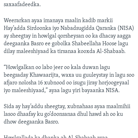
saxaafadeedka.
Weerarkan ayaa imanaya maalin kadib markii
Hay’adda Sirdoonka iyo Nabadsugidda Qaranka (NISA)
ay sheegtay in howlgal qorsheysan oo ka dhacay aagga
deegaanka Basro ee gobolka Shabeellaha Hoose lagu
dilay maleeshiyaad ka tirsanaa kooxda Al-Shabaab.
“Howlgalkan oo labo jeer oo kala duwan lagu
beegsaday Khawaarijta, waxa uu guuleystay in lagu soo
afjaro nolosha 16 xubnood oo isugu jiray horjoogeyaal
iyo maleeshiyaad,” ayaa lagu yiri bayaanka NISA.
Sida ay hay’addu sheegtay, xubnahaas ayaa maalmihii
lasoo dhaafay ku go’doonsanaa dhul hawd ah oo ku
dhow deegaanka Basro.