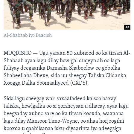
FAAQIDAADDA TODDOBAADKA
DHEXTAALKA TODDOBAADKA
Al-Shabaab iyo Daacish
MUQDISHO —
Ugu yaraan 50 xubnood oo ka tirsan Al-
Shabaab ayaa lagu dilay howlgal duqeyn ah oo laga
fuliyay deegaanka Damasha Shabeelow ee gobolka
Shabeellaha Dhexe, sida uu sheegay Taliska Ciidanka
Xoogga Dalka Soomaaliyeed (CXDS).
Sida lagu sheegay war-saxaafadeed ka soo baxay
taliska, howlgalka oo si qorsheysan u dhacay, ayaa lagu
beegsaday xubno sare oo ka tirsan kooxda, waxaana
lagu dilay Mansoor Timo-Weyne, oo ahaa horjoogihii
kooxda u qaabilsanaa isku-diyaarinta iyo adeegsiga