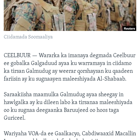
FAAQIDAADDA TODDOBAADKA
DHEXTAALKA TODDOBAADKA
Ciidamada Soomaaliya
CEELBUUR —
Wararka ka imanaya degmada Ceelbuur
ee gobalka Galgaduud ayaa ku warramaya in ciidamo
ka tirsan Galmudug ay weerar qorshaysan ku qaadeen
fariisin ay ku sugnaayen maleeshiyada Al-Shabaab.
Saraakiisha maamulka Galmudug ayaa sheegay in
hawlgalka ay ku dileen labo ka tirsanaa maleeshiyada
oo ku sugnaa deegaanka Baruujeed oo hoos taga
Guriceel.
Wariyaha VOA-da ee Gaalkacyo, Cabdiwaaxid Macallin