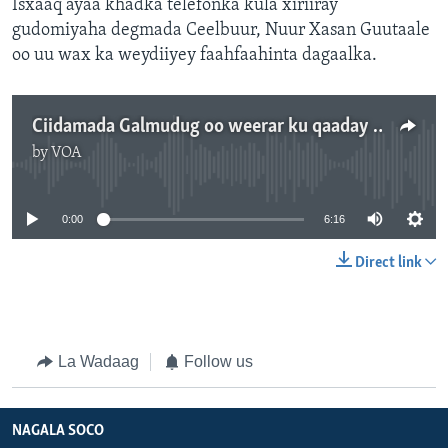
Isxaaq ayaa khadka telefonka kula xiriiray
gudomiyaha degmada Ceelbuur, Nuur Xasan Guutaale
oo uu wax ka weydiiyey faahfaahinta dagaalka.
Ciidamada Galmudug oo weerar ku qaaday saldhigyo ay ku sugan yihiin Al-Shabaab
by
VOA
No media source currently available
0:00
6:16
Direct link
La Wadaag
Follow us
NAGALA SOCO