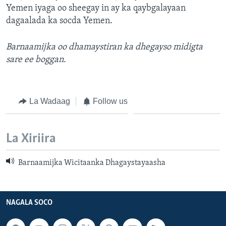
Yemen iyaga oo sheegay in ay ka qaybgalayaan
FAAQIDAADDA TODDOBAADKA
dagaalada ka socda Yemen.
DHEXTAALKA TODDOBAADKA
Barnaamijka oo dhamaystiran ka dhegayso midigta
sare ee boggan.
La Wadaag
Follow us
La Xiriira
Barnaamijka Wicitaanka Dhagaystayaasha
NAGALA SOCO