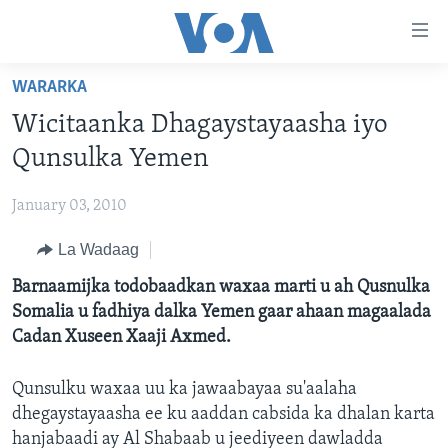
Isku
xirrada
U
WARARKA
gudub
BOGGA HORE
Wicitaanka Dhagaystayaasha iyo
Mawduuca
WARARKA
U
Qunsulka Yemen
MAQAL IYO MUUQAAL
gudub
WARARKA
Navigation-
January 03, 2010
BARNAAMIJYADA
SOOMAALIYA
QUBANAHA VOA
ka
La Wadaag
CIYAARAHA
QUBANAHA MAANTA
DHAQANKA IYO HIDDAHA
U
Learning English
gudub
Barnaamijka todobaadkan waxaa marti u ah Qusnulka
AFRIKA
CAAWA IYO DUNIDA
HAMBALYADA IYO HEESAHA
Raadinta
Somalia u fadhiya dalka Yemen gaar ahaan magaalada
NAGALA SOCO
MARAYKANKA
VOA60 AFRIKA
CAWEYSKA WASHINGTON
Cadan Xuseen Xaaji Axmed.
CAALAMKA KALE
MARTIDA MAKRAFOONKA
Qunsulku waxaa uu ka jawaabayaa su'aalaha
WICITAANKA DHAGEYSTAHA
dhegaystayaasha ee ku aaddan cabsida ka dhalan karta
Luqadaha
HIBADA IYO HAL ABUURKA
hanjabaadi ay Al Shabaab u jeediyeen dawladda