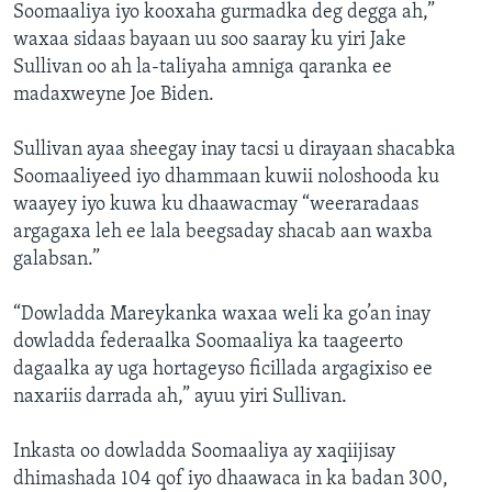
Soomaaliya iyo kooxaha gurmadka deg degga ah,”
waxaa sidaas bayaan uu soo saaray ku yiri Jake
Sullivan oo ah la-taliyaha amniga qaranka ee
madaxweyne Joe Biden.
Sullivan ayaa sheegay inay tacsi u dirayaan shacabka
Soomaaliyeed iyo dhammaan kuwii noloshooda ku
waayey iyo kuwa ku dhaawacmay “weeraradaas
argagaxa leh ee lala beegsaday shacab aan waxba
galabsan.”
“Dowladda Mareykanka waxaa weli ka go’an inay
dowladda federaalka Soomaaliya ka taageerto
dagaalka ay uga hortageyso ficillada argagixiso ee
naxariis darrada ah,” ayuu yiri Sullivan.
Inkasta oo dowladda Soomaaliya ay xaqiijisay
dhimashada 104 qof iyo dhaawaca in ka badan 300,