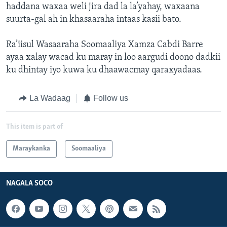
haddana waxaa weli jira dad la la’yahay, waxaana
suurta-gal ah in khasaaraha intaas kasii bato.
Ra’iisul Wasaaraha Soomaaliya Xamza Cabdi Barre
ayaa xalay wacad ku maray in loo aargudi doono dadkii
ku dhintay iyo kuwa ku dhaawacmay qaraxyadaas.
La Wadaag
Follow us
This item is part of
Maraykanka
Soomaaliya
NAGALA SOCO