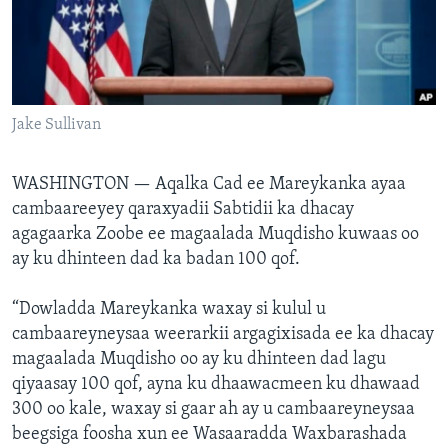
FAAQIDAADDA TODDOBAADKA
DHEXTAALKA TODDOBAADKA
Jake Sullivan
WASHINGTON —
Aqalka Cad ee Mareykanka ayaa
cambaareeyey qaraxyadii Sabtidii ka dhacay
agagaarka Zoobe ee magaalada Muqdisho kuwaas oo
ay ku dhinteen dad ka badan 100 qof.
“Dowladda Mareykanka waxay si kulul u
cambaareyneysaa weerarkii argagixisada ee ka dhacay
magaalada Muqdisho oo ay ku dhinteen dad lagu
qiyaasay 100 qof, ayna ku dhaawacmeen ku dhawaad
300 oo kale, waxay si gaar ah ay u cambaareyneysaa
beegsiga foosha xun ee Wasaaradda Waxbarashada