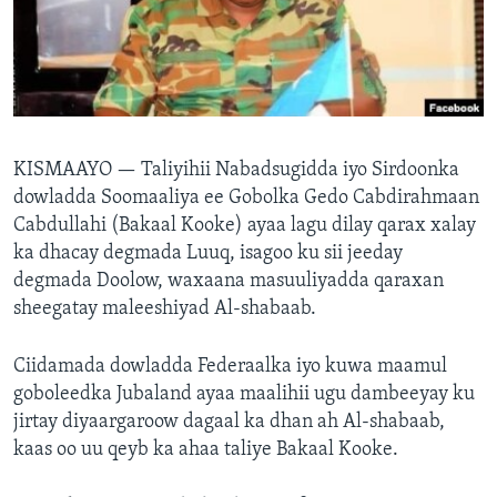
FAAQIDAADDA TODDOBAADKA
DHEXTAALKA TODDOBAADKA
KISMAAYO —
Taliyihii Nabadsugidda iyo Sirdoonka
dowladda Soomaaliya ee Gobolka Gedo Cabdirahmaan
Cabdullahi (Bakaal Kooke) ayaa lagu dilay qarax xalay
ka dhacay degmada Luuq, isagoo ku sii jeeday
degmada Doolow, waxaana masuuliyadda qaraxan
sheegatay maleeshiyad Al-shabaab.
Ciidamada dowladda Federaalka iyo kuwa maamul
goboleedka Jubaland ayaa maalihii ugu dambeeyay ku
jirtay diyaargaroow dagaal ka dhan ah Al-shabaab,
kaas oo uu qeyb ka ahaa taliye Bakaal Kooke.