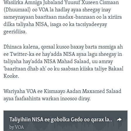
Wasiirka Amniga Jubaland Yuusuf Xuseen Cismaan
(Dhuumaal) oo VOA la hadlay ayaa sheegay inay
sameynayaan baaritaan madax-bannaan oo la xiriira
dilka taliyaha NISA, isaga oo ka tacsiyadeeyay
geeridiisa.
Dhinaca kalena, qoraal kusoo baxay barta rasmiga ah
ee Twitter-ka ee hay'adda NISA ayaa lagu sheegay in
taliyaha hay'adda NISA Mahad Salaad, uu amray
'baaritaan dhab ah' oo ku saabsan kiiska taliye Bakaal
Kooke.
Wariyaha VOA ee Kismaayo Aadan Maxamed Salaad
ayaa faafaahinta warkan inoosoo diray.
Taliyihiin NISA ee gobolka Gedo oo qarax lagu dilay
by
VOA
No media source currently available