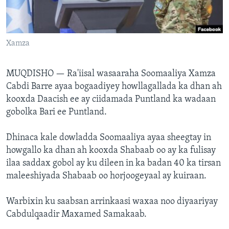
FAAQIDAADDA TODDOBAADKA
DHEXTAALKA TODDOBAADKA
Xamza
MUQDISHO —
Ra'iisal wasaaraha Soomaaliya Xamza
Cabdi Barre ayaa bogaadiyey howllagallada ka dhan ah
kooxda Daacish ee ay ciidamada Puntland ka wadaan
gobolka Bari ee Puntland.
Dhinaca kale dowladda Soomaaliya ayaa sheegtay in
howgallo ka dhan ah kooxda Shabaab oo ay ka fulisay
ilaa saddax gobol ay ku dileen in ka badan 40 ka tirsan
maleeshiyada Shabaab oo horjoogeyaal ay kuiraan.
Warbixin ku saabsan arrinkaasi waxaa noo diyaariyay
Cabdulqaadir Maxamed Samakaab.