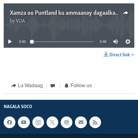
Xamza oo Puntland ku ammaanay dagaalka Daacish
by
VOA
No media source currently available
0:00
5:48
Direct link
La Wadaag
Follow us
NAGALA SOCO