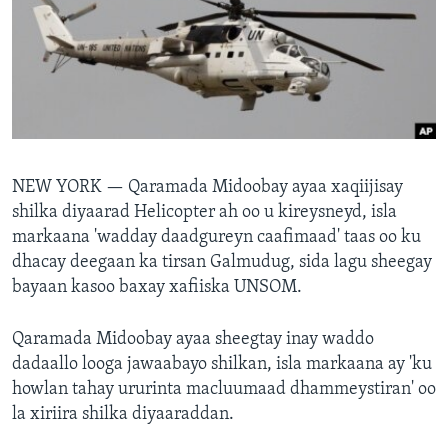
FAAQIDAADDA TODDOBAADKA
DHEXTAALKA TODDOBAADKA
NEW YORK —
Qaramada Midoobay ayaa xaqiijisay
shilka diyaarad Helicopter ah oo u kireysneyd, isla
markaana 'wadday daadgureyn caafimaad' taas oo ku
dhacay deegaan ka tirsan Galmudug, sida lagu sheegay
bayaan kasoo baxay xafiiska UNSOM.
Qaramada Midoobay ayaa sheegtay inay waddo
dadaallo looga jawaabayo shilkan, isla markaana ay 'ku
howlan tahay ururinta macluumaad dhammeystiran' oo
la xiriira shilka diyaaraddan.