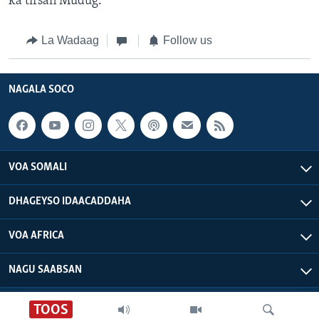
ka tirsan Mudug.
La Wadaag
Follow us
NAGALA SOCO
VOA SOMALI
DHAGEYSO IDAACADDAHA
VOA AFRICA
NAGU SAABSAN
VOA - Xuquuqdu way dhowran tahay
TOOS