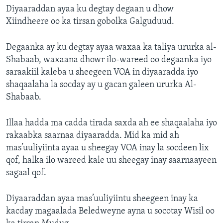
Diyaaraddan ayaa ku degtay degaan u dhow
Xiindheere oo ka tirsan gobolka Galguduud.
Degaanka ay ku degtay ayaa waxaa ka taliya ururka al-
Shabaab, waxaana dhowr ilo-wareed oo degaanka iyo
saraakiil kaleba u sheegeen VOA in diyaaradda iyo
shaqaalaha la socday ay u gacan galeen ururka Al-
Shabaab.
Illaa hadda ma cadda tirada saxda ah ee shaqaalaha iyo
rakaabka saarnaa diyaaradda. Mid ka mid ah
mas’uuliyiinta ayaa u sheegay VOA inay la socdeen lix
qof, halka ilo wareed kale uu sheegay inay saarnaayeen
sagaal qof.
Diyaaraddan ayaa mas’uuliyiintu sheegeen inay ka
kacday magaalada Beledweyne ayna u socotay Wisil oo