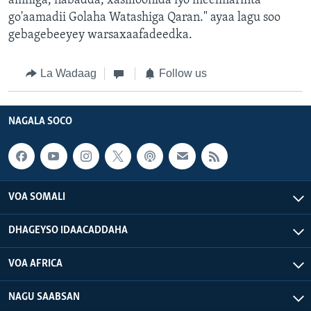
amniga, nabadda, xasilloonida iyo meelmarinta
go'aamadii Golaha Watashiga Qaran." ayaa lagu soo
gebagebeeyey warsaxaafadeedka.
La Wadaag
Follow us
NAGALA SOCO
VOA SOMALI
DHAGEYSO IDAACADDAHA
VOA AFRICA
NAGU SAABSAN