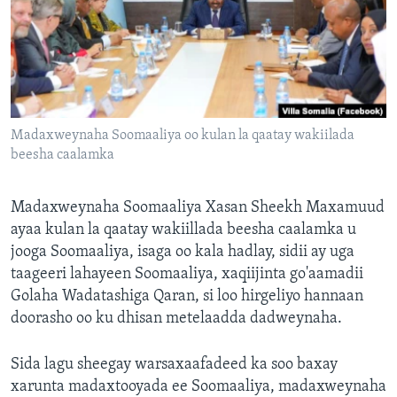
FAAQIDAADDA TODDOBAADKA
DHEXTAALKA TODDOBAADKA
Madaxweynaha Soomaaliya oo kulan la qaatay wakiilada
beesha caalamka
Madaxweynaha Soomaaliya Xasan Sheekh Maxamuud
ayaa kulan la qaatay wakiillada beesha caalamka u
jooga Soomaaliya, isaga oo kala hadlay, sidii ay uga
taageeri lahayeen Soomaaliya, xaqiijinta go'aamadii
Golaha Wadatashiga Qaran, si loo hirgeliyo hannaan
doorasho oo ku dhisan metelaadda dadweynaha.
Sida lagu sheegay warsaxaafadeed ka soo baxay
xarunta madaxtooyada ee Soomaaliya, madaxweynaha