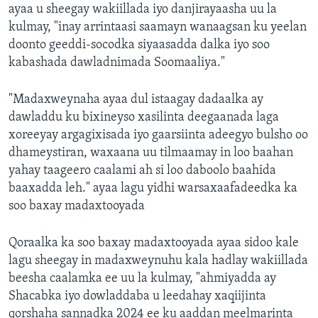
ayaa u sheegay wakiillada iyo danjirayaasha uu la
kulmay, "inay arrintaasi saamayn wanaagsan ku yeelan
doonto geeddi-socodka siyaasadda dalka iyo soo
kabashada dawladnimada Soomaaliya."
"Madaxweynaha ayaa dul istaagay dadaalka ay
dawladdu ku bixineyso xasilinta deegaanada laga
xoreeyay argagixisada iyo gaarsiinta adeegyo bulsho oo
dhameystiran, waxaana uu tilmaamay in loo baahan
yahay taageero caalami ah si loo daboolo baahida
baaxadda leh." ayaa lagu yidhi warsaxaafadeedka ka
soo baxay madaxtooyada
Qoraalka ka soo baxay madaxtooyada ayaa sidoo kale
lagu sheegay in madaxweynuhu kala hadlay wakiillada
beesha caalamka ee uu la kulmay, "ahmiyadda ay
Shacabka iyo dowladdaba u leedahay xaqiijinta
qorshaha sannadka 2024 ee ku aaddan meelmarinta