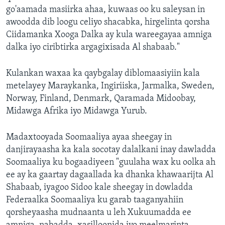
go'aamada masiirka ahaa, kuwaas oo ku saleysan in
awoodda dib loogu celiyo shacabka, hirgelinta qorsha
Ciidamanka Xooga Dalka ay kula wareegayaa amniga
dalka iyo ciribtirka argagixisada Al shabaab."
Kulankan waxaa ka qaybgalay diblomaasiyiin kala
metelayey Maraykanka, Ingiriiska, Jarmalka, Sweden,
Norway, Finland, Denmark, Qaramada Midoobay,
Midawga Afrika iyo Midawga Yurub.
Madaxtooyada Soomaaliya ayaa sheegay in
danjirayaasha ka kala socotay dalalkani inay dawladda
Soomaaliya ku bogaadiyeen "guulaha wax ku oolka ah
ee ay ka gaartay dagaallada ka dhanka khawaarijta Al
Shabaab, iyagoo Sidoo kale sheegay in dowladda
Federaalka Soomaaliya ku garab taaganyahiin
qorsheyaasha mudnaanta u leh Xukuumadda ee