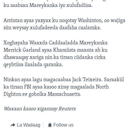
ku saabsan Mareykanka iyo xulufadiisa.
Arrintan ayaa yaxyax ku noqotay Washinton, oo wajiga
siin weysay xulufadeeda daafaha caalamka.
Xoghayaha Waaxda Caddaaladda Mareykanka
Merrick Garland ayaa Khamiista maanta ah ku
dhawaaqay xariga nin ka tirsan ciidanka cirka
qeybtiisa ilaalada qaranka.
Ninkan ayaa lagu magacaabaa Jack Teixeira. Saraakiil
ka tirsan FBI ayaa kasoo xiray magaalada North
Dighton ee gobolka Massachusetts.
Waxaan kasoo xigannay Reuters
La Wadaag
Follow us