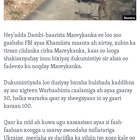
FAAQIDAADDA TODDOBAADKA
DHEXTAALKA TODDOBAADKA
Hey’adda Dambi-baarista Mareykanka ee loo soo
gaabsho FBI ayaa Khamiista maanta ah xirtay, xubin ka
tirsan ciidanka cirka Mareykanka, kaas oo looga
shakisanyahay inuu bixiyay dukumintiyo sir ahaa oo
fadeexo ku noqday Mareykanka.
Dukumintiyada loo dusiyay baraha bulshada kaddibna
ay soo xigteen Warbaahinta caalamiga ah ayaa gaaray
50, halka wararka qaar ay sheegayaan in ay gaari
karaan 100.
Qaar ka mid ah kuwa ugu xasaasisan ayaa si faah-
faahsan xoogga u saaray awoodaha millatariga
Ukraine, meelaha ay daciifka ka yihiin iyo xogo kale oo