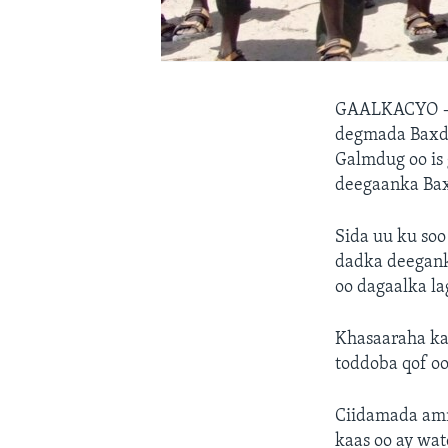
GAALKACYO
degmada Baxdo
Galmdug oo is
deegaanka Ba
Sida uu ku so
dadka deegank
oo dagaalka la
Khasaaraha ka
toddoba qof o
Ciidamada amm
kaas oo ay wa