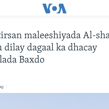
tirsan maleeshiyada Al-sh
u dilay dagaal ka dhacay
lada Baxdo
ag