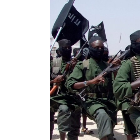
FAAQIDAADDA TODDOBAADKA
DHEXTAALKA TODDOBAADKA