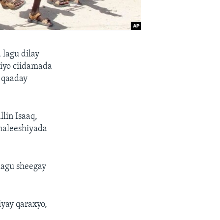
lagu dilay
iyo ciidamada
 qaaday
lin Isaaq,
maleeshiyada
lagu sheegay
yay qaraxyo,