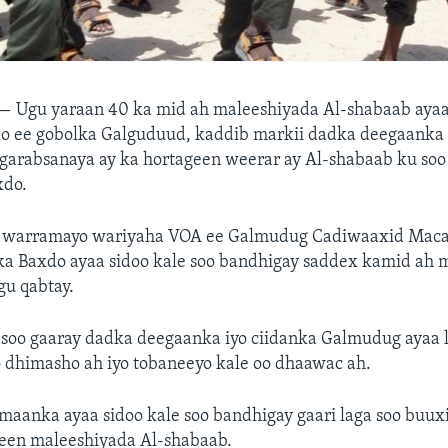
 —
Ugu yaraan 40 ka mid ah maleeshiyada Al-shabaab ayaa 
 ee gobolka Galguduud, kaddib markii dadka deegaanka 
 garabsanaya ay ka hortageen weerar ay Al-shabaab ku soo
xdo.
o warramayo wariyaha VOA ee Galmudug Cadiwaaxid Macal
a Baxdo ayaa sidoo kale soo bandhigay saddex kamid ah 
gu qabtay.
soo gaaray dadka deegaanka iyo ciidanka Galmudug ayaa 
o dhimasho ah iyo tobaneeyo kale oo dhaawac ah.
aanka ayaa sidoo kale soo bandhigay gaari laga soo buuxi
teen maleeshiyada Al-shabaab.