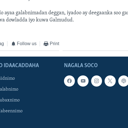
o ayaa galabnimadan deggan, iyadoo ay deegaanka soo ga
wa dowladda iyo kuwa Galmudud.
ag
Follow us
Print
O IDAACADDAHA
NAGALA SOCO
iidnimo
Galabnimo
Subaxnimo
Habeennimo