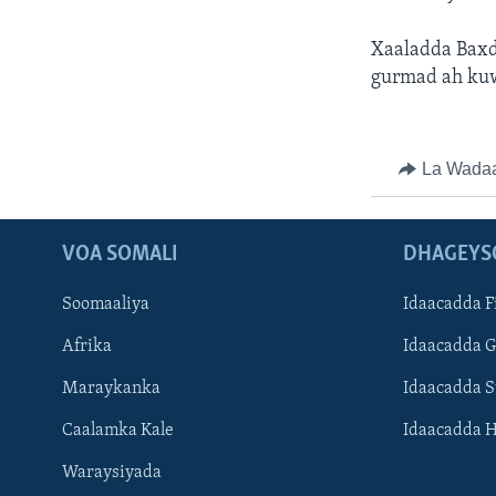
Xaaladda Baxd
gurmad ah ku
La Wada
VOA SOMALI
DHAGEYS
Soomaaliya
Idaacadda F
Afrika
Idaacadda 
Maraykanka
Idaacadda 
Caalamka Kale
Idaacadda 
Waraysiyada