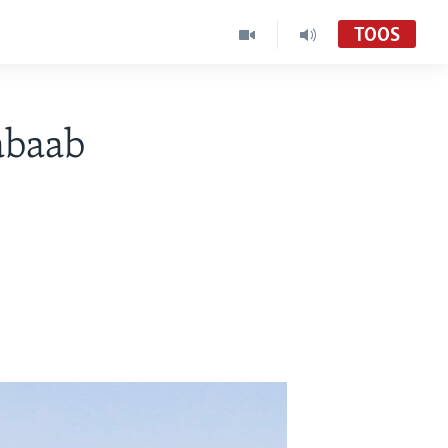
TOOS
abaab