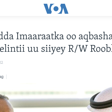
dda Imaaraatka oo aqbash
gelintii uu siiyey R/W Roob
22
ag