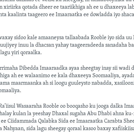
 xiriirka qotada dheer ee taariikhiga ah ee u dhaxeeya lab
nta kaalinta taageero ee Imaaraatka ee dowladda iyo shac
axay sidoo kale amaaneysa tallaabada Rooble iyo sida uu
uujiyey inuu la dhacsan yahay taageeradeeda sanadaha bad
 lagu yiri qoraalka.
rimaha Dibedda Imaaraadka ayaa sheegtay inay sii wadi d
ikhiga ah ee walaanimo ee kala dhaxeeya Soomaaliya, ayada
gama maarmaanka ah si loogu guuleysto nabadda, xasilooni
omaaliya.
 Ra’iisul Wasaaraha Rooble oo booqasho ku jooga dalka Im
shalay kulan la yeeshay Dhaxal sugaha Abu Dhabi ahna ku
 ee Ciidammada Qalabka Sida ee Imaaraatka Carabta S
a Nahyaan, sida lagu sheegay qoraal kasoo baxay xafiiskiis