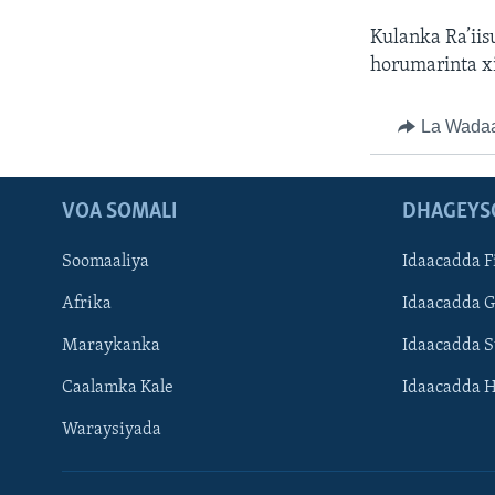
Kulanka Ra’iis
horumarinta xi
La Wada
VOA SOMALI
DHAGEYS
Soomaaliya
Idaacadda F
Afrika
Idaacadda 
Maraykanka
Idaacadda 
Caalamka Kale
Idaacadda 
Waraysiyada