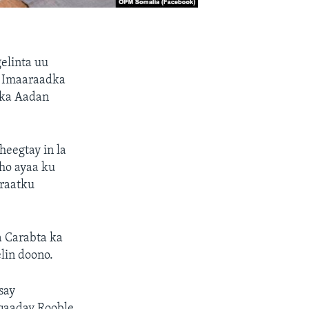
elinta uu
g Imaaraadka
nka Aadan
heegtay in la
ho ayaa ku
araatku
a Carabta ka
lin doono.
say
qaaday Rooble