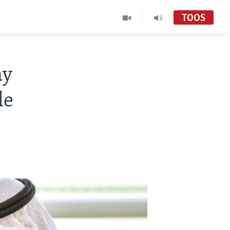
TOOS
ay
le