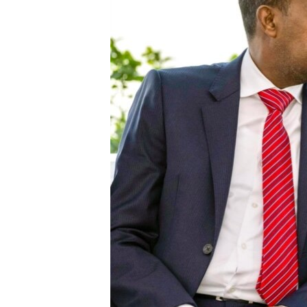
FAAQIDAADDA TODDOBAADKA
DHEXTAALKA TODDOBAADKA