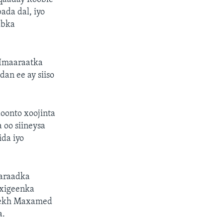
ada dal, iyo
abka
 Imaaraatka
an ee ay siiso
oonto xoojinta
 oo siineysa
da iyo
aaraadka
-xigeenka
heekh Maxamed
a.