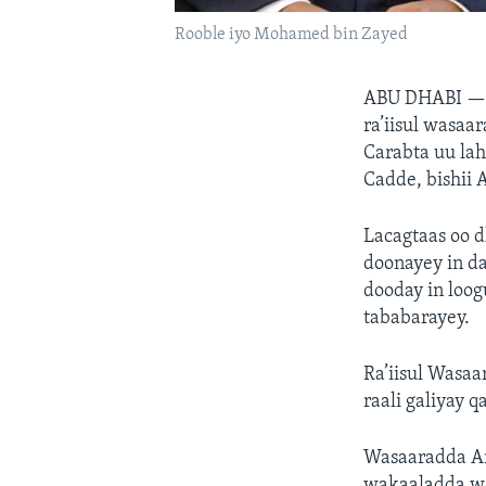
Rooble iyo Mohamed bin Zayed
ABU DHABI 
ra’iisul wasa
Carabta uu la
Cadde, bishii 
Lacagtaas oo d
doonayey in d
dooday in loo
tababarayey.
Ra’iisul Wasaa
raali galiyay 
Wasaaradda Ar
wakaaladda wa