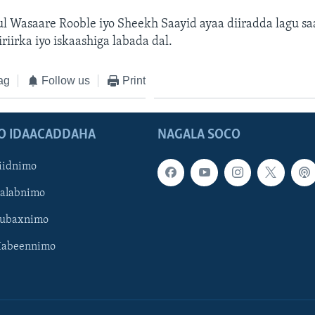
ul Wasaare Rooble iyo Sheekh Saayid ayaa diiradda lagu sa
riirka iyo iskaashiga labada dal.
ag
Follow us
Print
O IDAACADDAHA
NAGALA SOCO
iidnimo
Galabnimo
Subaxnimo
Habeennimo