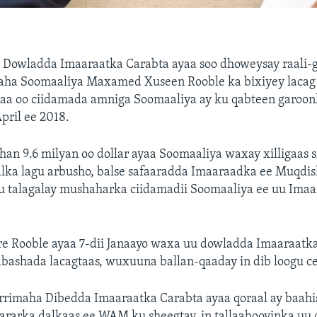
—
Dowladda Imaaraatka Carabta ayaa soo dhoweysay raali-g
araha Soomaaliya Maxamed Xuseen Rooble ka bixiyey laca
haa oo ciidamada amniga Soomaaliya ay ku qabteen garoo
April ee 2018.
han 9.6 milyan oo dollar ayaa Soomaaliya waxay xilligaas s
alka lagu arbusho, balse safaaradda Imaaraadka ee Muqdis
gu talagalay mushaharka ciidamadii Soomaaliya ee uu Ima
re Rooble ayaa 7-dii Janaayo waxa uu dowladda Imaaraatk
qabashada lacagtaas, wuxuuna ballan-qaaday in dib loogu ce
rimaha Dibedda Imaaraatka Carabta ayaa qoraal ay baahi
rarka dalkaas ee WAM ku sheegtay, in tallaabooyinka uu 