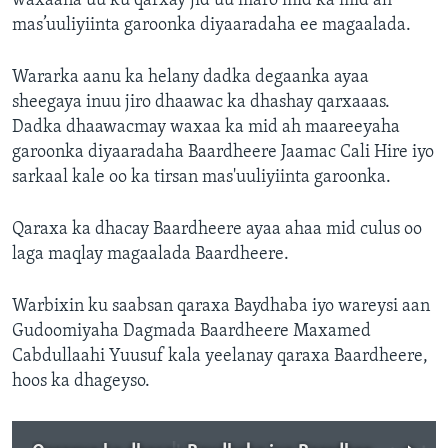
waxaana uu ku qarxay jid uu maro mid ka mid ah
mas’uuliyiinta garoonka diyaaradaha ee magaalada.
Wararka aanu ka helany dadka degaanka ayaa
sheegaya inuu jiro dhaawac ka dhashay qarxaaas.
Dadka dhaawacmay waxaa ka mid ah maareeyaha
garoonka diyaaradaha Baardheere Jaamac Cali Hire iyo
sarkaal kale oo ka tirsan mas'uuliyiinta garoonka.
Qaraxa ka dhacay Baardheere ayaa ahaa mid culus oo
laga maqlay magaalada Baardheere.
Warbixin ku saabsan qaraxa Baydhaba iyo wareysi aan
Gudoomiyaha Dagmada Baardheere Maxamed
Cabdullaahi Yuusuf kala yeelanay qaraxa Baardheere,
hoos ka dhageyso.