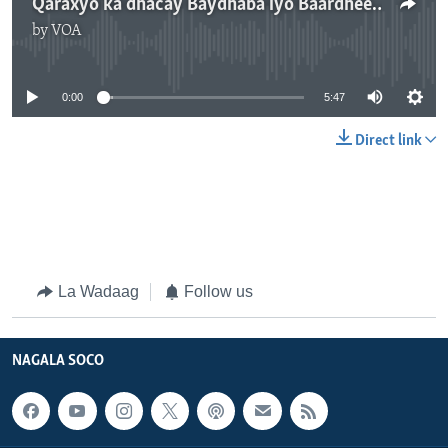
Qaraxyo ka dhacay Baydhaba iyo Baardheere
by
VOA
No media source currently available
0:00
5:47
Direct link
La Wadaag
Follow us
NAGALA SOCO