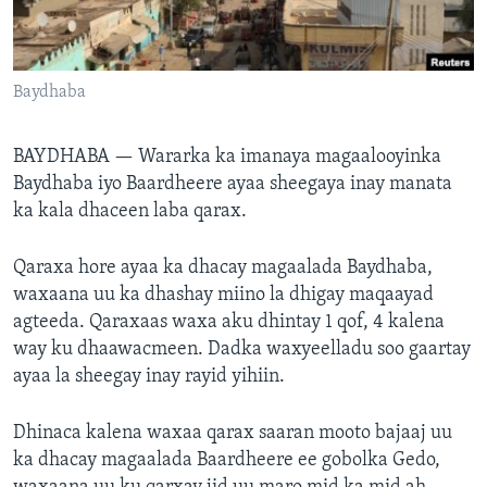
FAAQIDAADDA TODDOBAADKA
DHEXTAALKA TODDOBAADKA
Baydhaba
BAYDHABA —
Wararka ka imanaya magaalooyinka
Baydhaba iyo Baardheere ayaa sheegaya inay manata
ka kala dhaceen laba qarax.
Qaraxa hore ayaa ka dhacay magaalada Baydhaba,
waxaana uu ka dhashay miino la dhigay maqaayad
agteeda. Qaraxaas waxa aku dhintay 1 qof, 4 kalena
way ku dhaawacmeen. Dadka waxyeelladu soo gaartay
ayaa la sheegay inay rayid yihiin.
Dhinaca kalena waxaa qarax saaran mooto bajaaj uu
ka dhacay magaalada Baardheere ee gobolka Gedo,