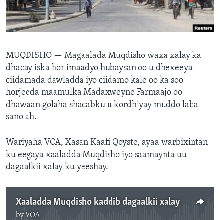
FAAQIDAADDA TODDOBAADKA
DHEXTAALKA TODDOBAADKA
MUQDISHO —
Magaalada Muqdisho waxa xalay ka
dhacay iska hor imaadyo hubaysan oo u dhexeeya
ciidamada dawladda iyo ciidamo kale oo ka soo
horjeeda maamulka Madaxweyne Farmaajo oo
dhawaan golaha shacabku u kordhiyay muddo laba
sano ah.
Wariyaha VOA, Xasan Kaafi Qoyste, ayaa warbixintan
ku eegaya xaaladda Muqdisho iyo saamaynta uu
dagaalkii xalay ku yeeshay.
Xaaladda Muqdisho kaddib dagaalkii xalay
by
VOA