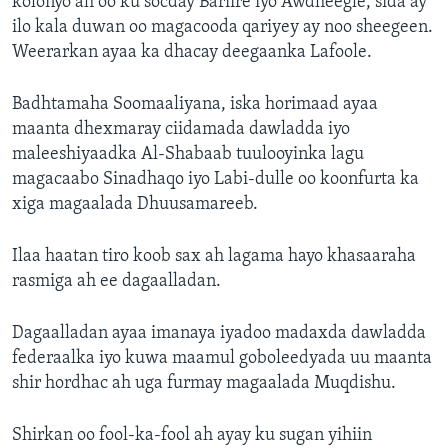
kolonyo ah oo ku socday Bariire iyo Awdheegle, sida ay
ilo kala duwan oo magacooda qariyey ay noo sheegeen.
Weerarkan ayaa ka dhacay deegaanka Lafoole.
Badhtamaha Soomaaliyana, iska horimaad ayaa
maanta dhexmaray ciidamada dawladda iyo
maleeshiyaadka Al-Shabaab tuulooyinka lagu
magacaabo Sinadhaqo iyo Labi-dulle oo koonfurta ka
xiga magaalada Dhuusamareeb.
Ilaa haatan tiro koob sax ah lagama hayo khasaaraha
rasmiga ah ee dagaalladan.
Dagaalladan ayaa imanaya iyadoo madaxda dawladda
federaalka iyo kuwa maamul goboleedyada uu maanta
shir hordhac ah uga furmay magaalada Muqdishu.
Shirkan oo fool-ka-fool ah ayay ku sugan yihiin