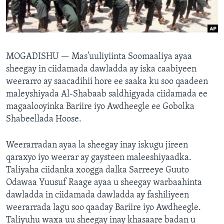
FAAQIDAADDA TODDOBAADKA
DHEXTAALKA TODDOBAADKA
MOGADISHU —
Mas’uuliyiinta Soomaaliya ayaa
sheegay in ciidamada dawladda ay iska caabiyeen
weerarro ay saacadihii hore ee saaka ku soo qaadeen
maleyshiyada Al-Shabaab saldhigyada ciidamada ee
magaalooyinka Bariire iyo Awdheegle ee Gobolka
Shabeellada Hoose.
Weerarradan ayaa la sheegay inay iskugu jireen
qaraxyo iyo weerar ay gaysteen maleeshiyaadka.
Taliyaha ciidanka xoogga dalka Sarreeye Guuto
Odawaa Yuusuf Raage ayaa u sheegay warbaahinta
dawladda in ciidamada dawladda ay fashiliyeen
weerarrada lagu soo qaaday Bariire iyo Awdheegle.
Taliyuhu waxa uu sheegay inay khasaare badan u