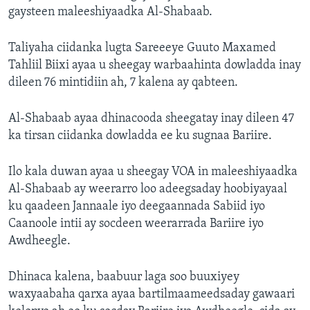
gaysteen maleeshiyaadka Al-Shabaab.
Taliyaha ciidanka lugta Sareeeye Guuto Maxamed
Tahliil Biixi ayaa u sheegay warbaahinta dowladda inay
dileen 76 mintidiin ah, 7 kalena ay qabteen.
Al-Shabaab ayaa dhinacooda sheegatay inay dileen 47
ka tirsan ciidanka dowladda ee ku sugnaa Bariire.
Ilo kala duwan ayaa u sheegay VOA in maleeshiyaadka
Al-Shabaab ay weerarro loo adeegsaday hoobiyayaal
ku qaadeen Jannaale iyo deegaannada Sabiid iyo
Caanoole intii ay socdeen weerarrada Bariire iyo
Awdheegle.
Dhinaca kalena, baabuur laga soo buuxiyey
waxyaabaha qarxa ayaa bartilmaameedsaday gawaari