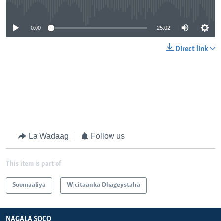
No media source currently available
0:00
25:02
Direct link
La Wadaag
Follow us
This item is part of
Soomaaliya
Wicitaanka Dhageystaha
NAGALA SOCO