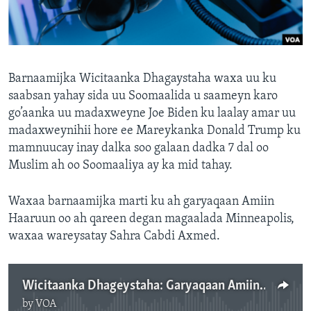
FAAQIDAADDA TODDOBAADKA
DHEXTAALKA TODDOBAADKA
Barnaamijka Wicitaanka Dhagaystaha waxa uu ku
saabsan yahay sida uu Soomaalida u saameyn karo
go’aanka uu madaxweyne Joe Biden ku laalay amar uu
madaxweynihii hore ee Mareykanka Donald Trump ku
mamnuucay inay dalka soo galaan dadka 7 dal oo
Muslim ah oo Soomaaliya ay ka mid tahay.
Waxaa barnaamijka marti ku ah garyaqaan Amiin
Haaruun oo ah qareen degan magaalada Minneapolis,
waxaa wareysatay Sahra Cabdi Axmed.
Wicitaanka Dhageystaha: Garyaqaan Amiin Haaruun
by
VOA