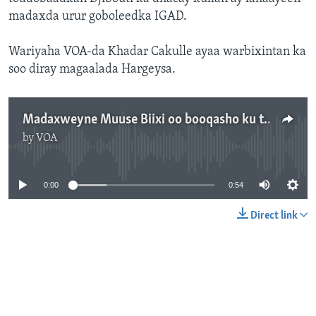
madaxda urur goboleedka IGAD.
Wariyaha VOA-da Khadar Cakulle ayaa warbixintan ka
soo diray magaalada Hargeysa.
Madaxweyne Muuse Biixi oo booqasho ku tegay Djibouti
by
VOA
No media source currently available
0:00
0:54
Direct link