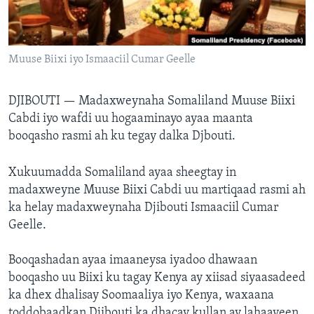
FAAQIDAADDA TODDOBAADKA
DHEXTAALKA TODDOBAADKA
Muuse Biixi iyo Ismaaciil Cumar Geelle
DJIBOUTI —
Madaxweynaha Somaliland Muuse Biixi
Cabdi iyo wafdi uu hogaaminayo ayaa maanta
booqasho rasmi ah ku tegay dalka Djbouti.
Xukuumadda Somaliland ayaa sheegtay in
madaxweyne Muuse Biixi Cabdi uu martiqaad rasmi ah
ka helay madaxweynaha Djibouti Ismaaciil Cumar
Geelle.
Booqashadan ayaa imaaneysa iyadoo dhawaan
booqasho uu Biixi ku tagay Kenya ay xiisad siyaasadeed
ka dhex dhalisay Soomaaliya iyo Kenya, waxaana
toddobaadkan Djibouti ka dhacay kullan ay lahaayeen