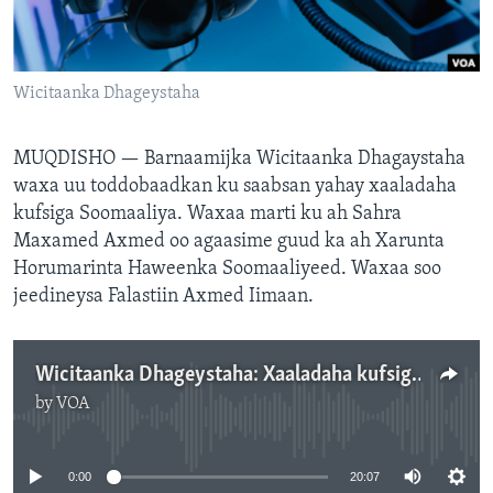
FAAQIDAADDA TODDOBAADKA
DHEXTAALKA TODDOBAADKA
Wicitaanka Dhageystaha
MUQDISHO —
Barnaamijka Wicitaanka Dhagaystaha
waxa uu toddobaadkan ku saabsan yahay xaaladaha
kufsiga Soomaaliya. Waxaa marti ku ah Sahra
Maxamed Axmed oo agaasime guud ka ah Xarunta
Horumarinta Haweenka Soomaaliyeed. Waxaa soo
jeedineysa Falastiin Axmed Iimaan.
Wicitaanka Dhageystaha: Xaaladaha kufsiga Soomaaliya
by
VOA
No media source currently available
0:00
20:07