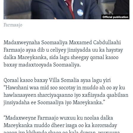
FAAQIDAADDA TODDOBAADKA
DHEXTAALKA TODDOBAADKA
Farmaajo
Madaxweynaha Soomaaliya Maxamed Cabdullaahi
Farmaajo ayaa dib u celiyey jinsiyadda uu ka haystay
dalka Mareykanka, sida lagu sheegay qoraal kasoo
baxay madaxtooyada Soomaaliya.
Qoraal kasoo baxay Villa Somalia ayaa lagu yiri
“Hawshani waa mid soo socotay in muddo ah oo ay ku
hawlanaayeen sharciyaqaanno iyo xafiisyada qaabilsan
jinsiyadaha ee Soomaaliya iyo Mareykanka.”
“Madaxweyne Farmaajo wuxuu ku noolaa dalka
Mareykanka muddo dheer isaga oo ka kororsaday