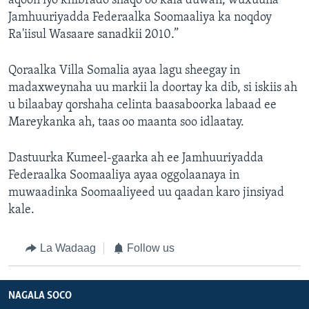
aqoon iyo khibrado shaqo oo kala duwan, wuxuuna
Jamhuuriyadda Federaalka Soomaaliya ka noqdoy
Ra'iisul Wasaare sanadkii 2010.”
Qoraalka Villa Somalia ayaa lagu sheegay in
madaxweynaha uu markii la doortay ka dib, si iskiis ah
u bilaabay qorshaha celinta baasaboorka labaad ee
Mareykanka ah, taas oo maanta soo idlaatay.
Dastuurka Kumeel-gaarka ah ee Jamhuuriyadda
Federaalka Soomaaliya ayaa oggolaanaya in
muwaadinka Soomaaliyeed uu qaadan karo jinsiyad
kale.
La Wadaag
Follow us
NAGALA SOCO