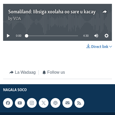
Somaliland: Iibsiga xoolaha oo sare u kacay
by
VOA
No media source currently available
0:00
4:30
Direct link
La Wadaag
Follow us
NAGALA SOCO