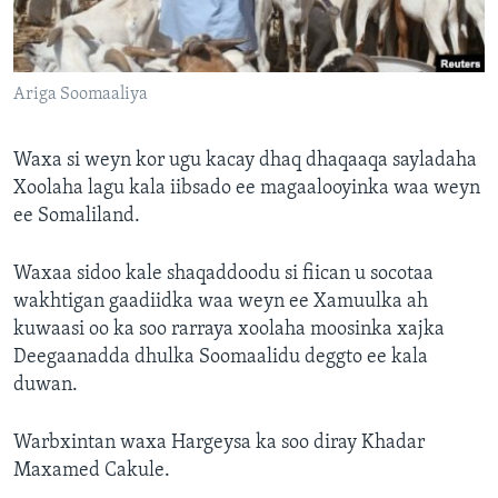
FAAQIDAADDA TODDOBAADKA
DHEXTAALKA TODDOBAADKA
Ariga Soomaaliya
Waxa si weyn kor ugu kacay dhaq dhaqaaqa sayladaha
Xoolaha lagu kala iibsado ee magaalooyinka waa weyn
ee Somaliland.
Waxaa sidoo kale shaqaddoodu si fiican u socotaa
wakhtigan gaadiidka waa weyn ee Xamuulka ah
kuwaasi oo ka soo rarraya xoolaha moosinka xajka
Deegaanadda dhulka Soomaalidu deggto ee kala
duwan.
Warbxintan waxa Hargeysa ka soo diray Khadar
Maxamed Cakule.