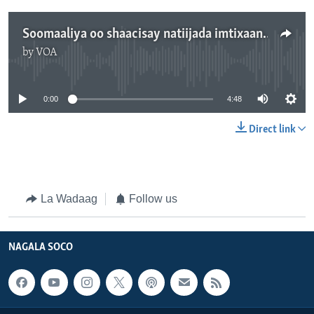
Soomaaliya oo shaacisay natiijada imtixaanka
by
VOA
No media source currently available
0:00
4:48
Direct link
La Wadaag
Follow us
NAGALA SOCO