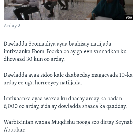
FAAQIDAADDA TODDOBAADKA
DHEXTAALKA TODDOBAADKA
Arday 2
Dawladda Soomaaliya ayaa baahisay natiijada
imtixaanka Foom-Foorka oo ay galeen sannadkan ku
dhowaad 30 kun oo arday.
Dawladda ayaa sidoo kale daabacday magacyada 10-ka
arday ee ugu horreeyey natiijada.
Imtixaanka ayaa waxaa ku dhacay arday ka badan
6,000 oo arday, sida ay dowladda shaaca ka qaadday.
Warbixintan waxaa Muqdishu nooga soo dirtay Seynab
Abuukar.